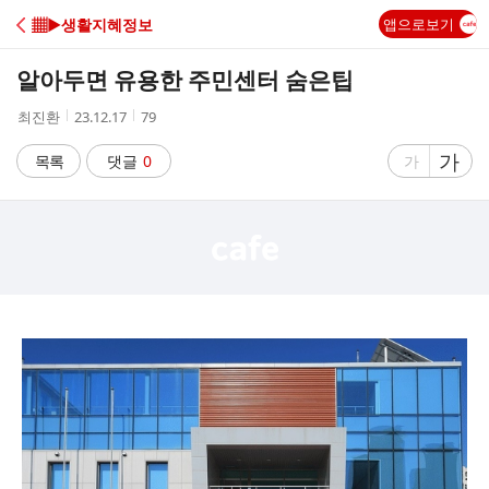
C
▦▶생활지혜정보
앱으로보기
A
알아두면 유용한 주민센터 숨은팁
F
작
작
조
최진환
23.12.17
79
성
성
회
E
자
시
수
글
가
글
목록
댓글
0
가
간
자
자
크
크
기
기
크
작
게
게