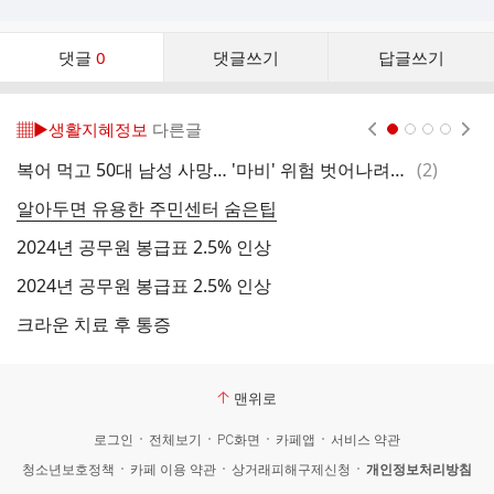
댓
댓글
0
댓글쓰기
답글쓰기
글
댓
글
▦▶생활지혜정보
다른글
현재페이지 1
2
3
4
리
스
댓
복어 먹고 50대 남성 사망… '마비' 위험 벗어나려면?
(
2
)
더
트
글
알아두면 유용한 주민센터 숨은팁
뜨
2024년 공무원 봉급표 2.5% 인상
채
2024년 공무원 봉급표 2.5% 인상
난
크라운 치료 후 통증
맨위로
로그인
전체보기
PC화면
카페앱
서비스 약관
청소년보호정책
카페 이용 약관
상거래피해구제신청
개인정보처리방침