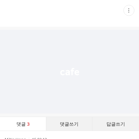
현
재
게
시
글
추
가
기
능
열
기
댓
댓글
3
댓글쓰기
답글쓰기
글
댓
작
작