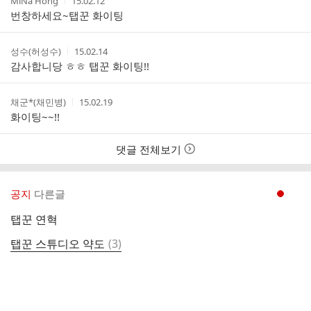
MiNa Hong
15.02.12
글
성
성
번창하세요~탭꾼 화이팅
리
자
시
스
간
트
작
작
성수(허성수)
15.02.14
성
성
감사합니당 ㅎㅎ 탭꾼 화이팅!!
자
시
간
작
작
채군*(채민병)
15.02.19
성
성
화이팅~~!!
자
시
간
댓글 전체보기
공지
다른글
현재페이지 1
탭꾼 연혁
댓
탭꾼 스튜디오 약도
(
3
)
글