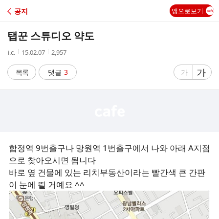
C
공지
앱으로보기
A
탭꾼 스튜디오 약도
F
작
작
조
i.c.
15.02.07
2,957
성
성
회
E
자
시
수
글
가
글
목록
댓글
3
가
간
자
자
크
크
기
기
크
작
게
게
합정역 9번출구나 망원역 1번출구에서 나와 아래 A지점
으로 찾아오시면 됩니다
바로 옆 건물에 있는 리치부동산이라는 빨간색 큰 간판
이 눈에 띌 거예요 ^^