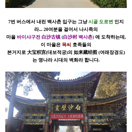
7번 버스에서 내린
백사촌
입구는 그냥
시골 도로변
인지
라... 20여분을 걸어서
나시족의
마을
바이샤구전 白沙古镇
(
白沙村 백사촌)
에 도착하는데,
이 마을은
목씨
호족들의
본거지로
大宝积宫(대보적궁)의 如来藏经图 (여래장경도)
는 명나라 시대의
벽화라 합니다.