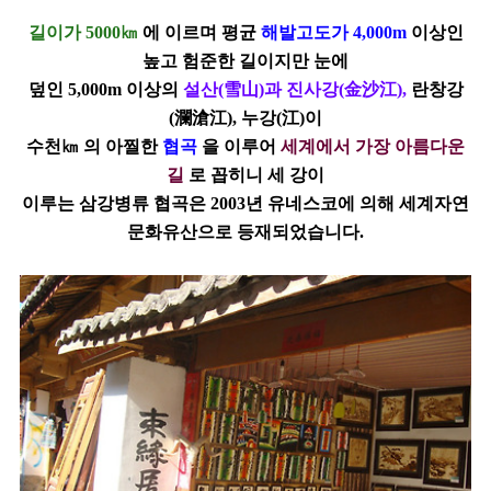
길이가 5000㎞
에 이르며 평균
해발고도가 4,000m
이상인
높고 험준한 길이지만 눈에
덮인
5,000m 이상의
설산(
雪
山
)과 진사강(
金
沙
江)
,
란창강
(
瀾
滄
江)
, 누강(
江)
이
수천㎞ 의
아찔한
협곡
을 이루어
세계에서 가장 아름다운
길
로 꼽히니 세 강이
이루는 삼강병류
협곡
은 2003년 유네스코에 의해 세계자연
문화유산으로 등재되었습니다.