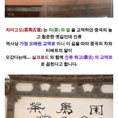
차마고도(
茶馬古道)
는
차(茶) 와 말
을 교역하던 중국의 높
고 험준한 옛길인데 인류
역사상
가장 오래된 교역로
이니 이 길을 따라 중국의 차와
티베트의 말이
오갔다는데....
실크로드
와
함께
인류 최고(
最
古
) 의 교역로
로 꼽힌다고 합니다.