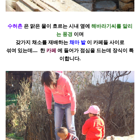
수허촌
은 맑은 물이 흐르는 시내 옆에
해바라기씨를 말리
는 풍경
이며
갖가지
채소를 재배
하는
채마 밭
이 카페들 사이로
섞여 있는데....
한
카페
에 들어가 점심을 드는데 장식이 특
이합니다.