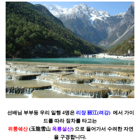
선배님 부부등
우리 일행 4명은
리장
丽江(려강)
에서 가이
드를 따라 짚차를 타고는
위룽쉐산
(玉龍雪山
옥룡설산
)
으로 들어가서 수려한 자연
을 구경합니다.