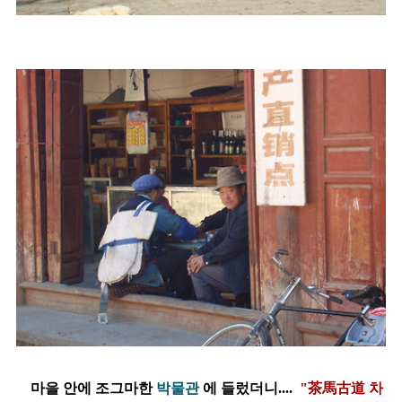
마을 안에 조그마한
박물관
에 들렀더니....
"茶馬古道 차