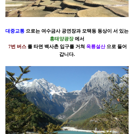
대중교통
으로는 여수금사 공연장과 모택동 동상이
서 있는
홍태양광장
에서
7번 버스
를 타면 백사촌 입구를 거쳐
옥룡설산
으로 들어
갑니다.