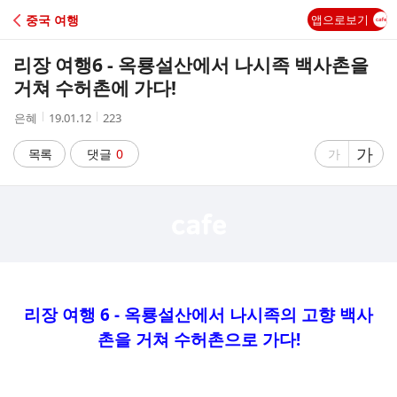
C
중국 여행
앱으로보기
A
리장 여행6 - 옥룡설산에서 나시족 백사촌을
F
거쳐 수허촌에 가다!
작
작
조
은혜
19.01.12
223
E
성
성
회
자
시
수
글
가
글
목록
댓글
0
가
간
자
자
크
크
기
기
크
작
게
게
리장 여행 6 - 옥룡설산에서 나시족의 고향 백사
촌을 거쳐 수허촌으로 가다!