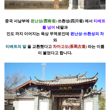
중국 서남부에
윈난성
(
雲
南
省)
·
쓰촨성(
四
川
省)
에서
티베트
를 넘어
네팔과
인도 까지 이어지는 육상 무역로인데
윈난성·쓰촨성의 차
와
티베트의 말
을 교환했다고
차마고도(
茶
馬
古
道
)
라는 이름
이 붙었다고 합니다.