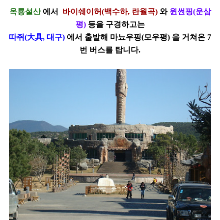
옥룡설산
에서
바이쉐이허(백수하, 란월곡)
와
윈썬핑(운삼
평)
등을 구경하고는
따쥐(大具, 대구)
에서 출발해 마뇨우핑(모우평) 을 거쳐온 7
번 버스를 탑니다.