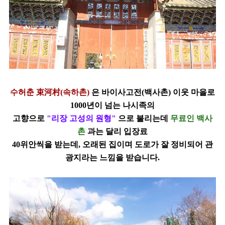
수허춘 束河村(속하촌)
은 바이사고전(백사촌) 이웃 마을로
1000년이 넘는 나시족의
고향으로
"리장 고성의
원형"
으로 불리는데
무료인 백사
촌
과는 달리 입장료
40위안씩을 받는데, 오래된 집이며 도로가
잘 정비되어 관
광지라는 느낌을 받습니다.