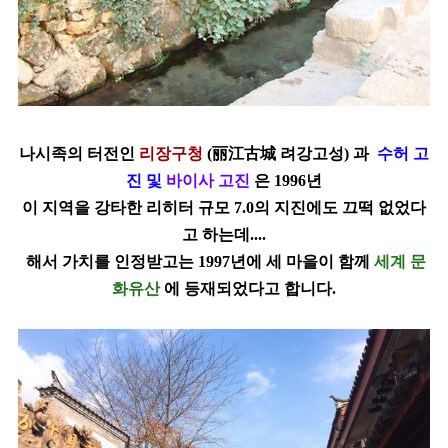
나시족의 터전인
리장구청
(
丽江
古城 려강고성) 과
수허 고
진 및
바이사 고진
은 1996년
이 지역을 강타한 리히터 규모
7.0의 지진에도
끄떡 없었다
고 하는데....
해서 가치를 인정받고는 1997년에 세 마을이
함께
세계 문
화유산
에 등재되었다고 합니다.