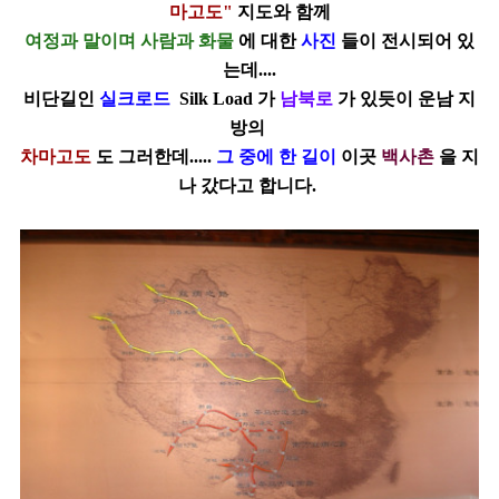
마고도"
지도와
함께
여정과 말이며 사람과 화물
에 대한
사진
들이 전시되어 있
는데....
비단길인
실크로드
Silk Load 가
남북로
가 있듯이 운남 지
방의
차마고도
도
그러한데.....
그 중에 한 길이
이곳
백사촌
을
지
나 갔다고 합니다.