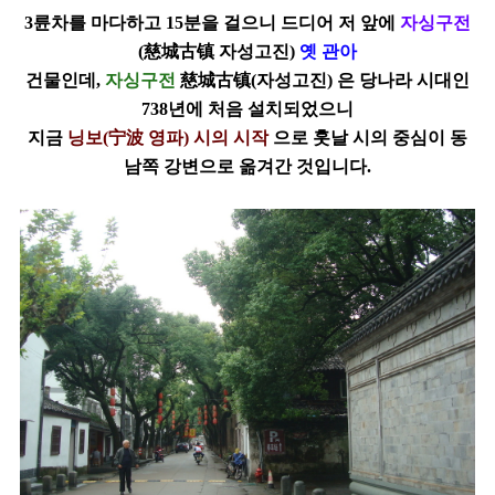
3륜차를 마다하고 15분을 걸으니 드디어 저 앞에
자싱구전
(慈城古镇 자성고진)
옛 관아
건물인데,
자싱구전
慈城古镇(자성고진) 은 당나라 시대인
738년에 처음 설치되었으니
지금
닝보(宁波 영파) 시의 시작
으로 훗날 시의 중심이 동
남쪽 강변으로 옮겨간 것입니다.