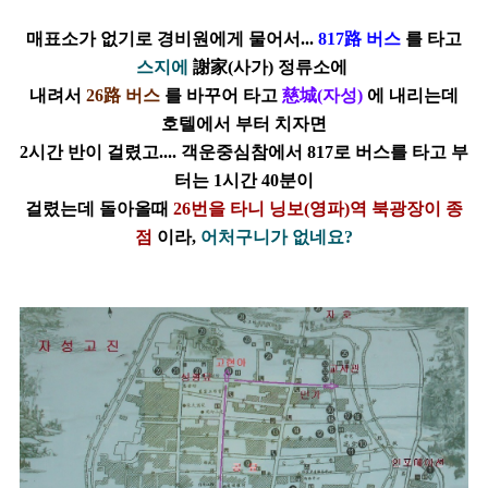
매표소가 없기로 경비원에게 물어서...
817路 버스
를 타고
스지에
謝家(사가) 정류소에
내려서
26路 버스
를 바꾸어 타고
慈城(자성)
에 내리는데
호텔에서 부터 치자면
2시간 반이 걸렸고.... 객운중심참에서 817로 버스를 타고 부
터는 1시간 40분이
걸렸는데 돌아올때
26번을 타니 닝보(영파)역 북광장이 종
점
이라,
어처구니가 없네요?