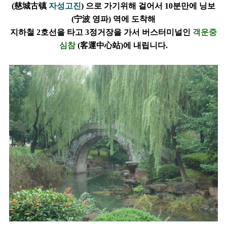
(慈城古镇
자성고진
) 으로 가기위해 걸어서 10분만에 닝보
(宁波 영파) 역에 도착해
지하철 2호선을 타고 3정거장을 가서 버스터미널인
객운중
심참
(客運中心站)에 내립니다.