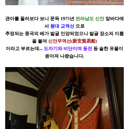
관아를 둘러보다 보니 문득 1975년
전라남도 신안
앞바다에
서
원대 교역선
으로
추정되는
중국의 배가 발굴 인양되었으니 발굴 장소의 이름
을 붙여
신안무역선(新安貿易船)
이라고 부르는데...
도자기와 비단이며 동전
등 숱한 유물이
쏟아져 나왔습니다.