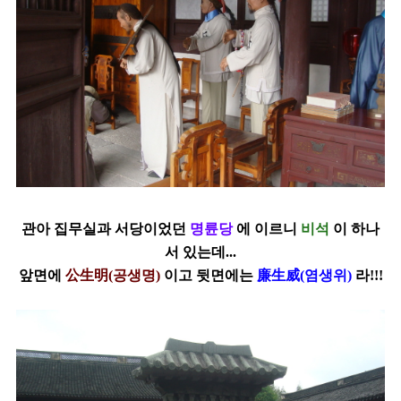
관아 집무실과 서당이었던
명륜당
에 이르니
비석
이 하나
서 있는데...
앞면에
公生明(공생명)
이고 뒷면에는
廉生威(염생위)
라!!!