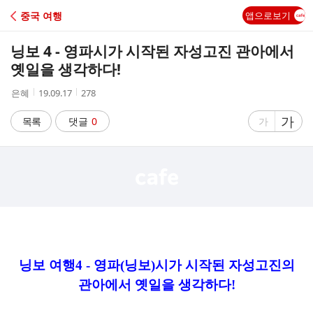
C
중국 여행
앱으로보기
A
닝보 4 - 영파시가 시작된 자성고진 관아에서
F
옛일을 생각하다!
작
작
조
은혜
19.09.17
278
E
성
성
회
자
시
수
글
가
글
목록
댓글
0
가
간
자
자
크
크
기
기
크
작
게
게
닝보 여행4 - 영파(닝보)시가 시작된 자성고진의
관아에서 옛일을 생각하다!