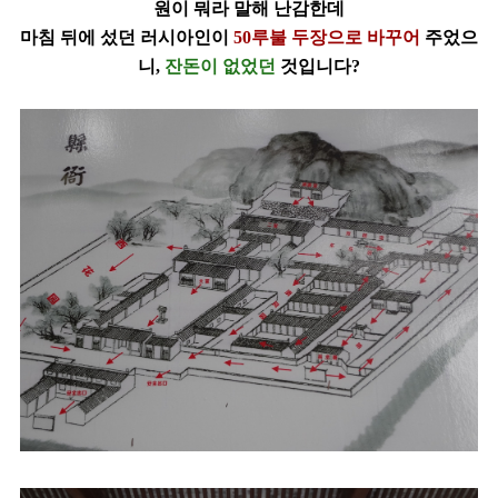
원이 뭐라 말해 난감한
데
마침 뒤에 섰던 러시아인이
50루불 두장으로 바꾸어
주었으
니,
잔돈이 없었던
것입니다?