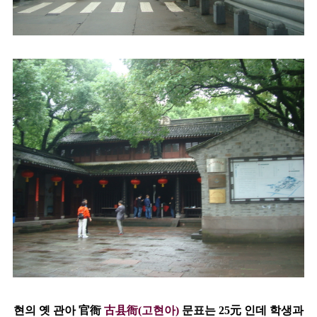
현의 옛 관아 官衙
古县衙(고현아)
문표는 25元 인데 학생과