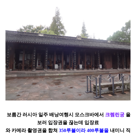
보름간 러시아 일주 배낭여행시 모스크바에서
크렘린궁
을
보러 입장권을 끊는데
입장료
와 카메라 촬영권을 합쳐
350루불이라 400루불을
내미니 직