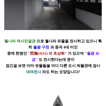
월나라 역사진열관
으로 월나라 유물을 전시하고 있으니 특
히
월왕 구천
과 중국
4
대 미인
중에 한명인
"
西施
(
서시
)
의 초상화"
가 있으며
"월왕 보
검"
도 전시한다는데 문이
잠긴걸 보면 아마 유물들을 어디 다른 도시 박물관에 잠시
대여전시
라도 하는 모양입니다?