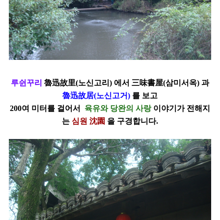
루쉰꾸리
魯迅故里
(
노신고리
)
에서
三味書屋
(
삼미서옥
)
과
魯迅故居
(
노신고거
)
를 보
고
200여 미터를 걸어서
육유와 당완의 사랑
이야기가 전해지
는
심원
沈園
을 구경합니다
.