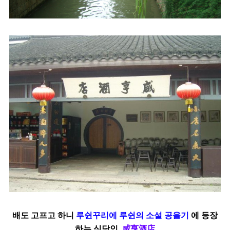
배도 고프고 하니
루쉰꾸리에 루쉰의 소설 공을기
에 등장
하는 식당인
咸亨酒店