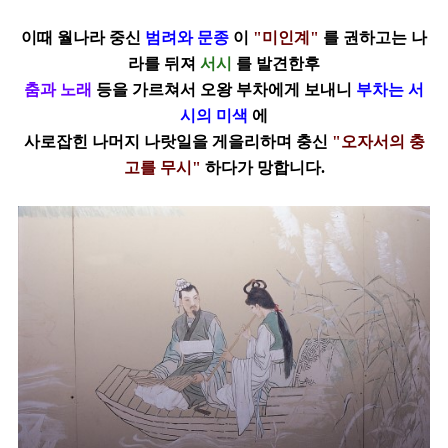
이때 월나라 중신
범려와 문종
이
"미인계"
를 권하고는 나
라를 뒤져
서시
를 발견한후
춤과 노래
등을 가르쳐서 오왕 부차에게 보내니
부차는 서
시의 미색
에
사로잡힌 나머지 나랏일을 게을리하며 충신
"오자서의 충
고를 무시"
하다가 망합니다
.