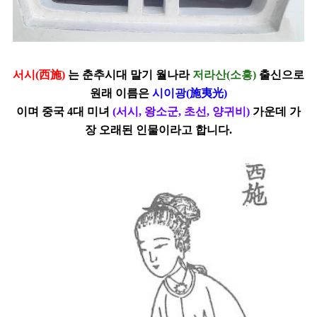
서시
(
西施
)
는 춘추시대 말기 월나라
저라산
(
소흥
)
출신으로
원래 이름은
시이광
(
施夷光
)
이며 중국
4
대 미녀
(
서시
,
왕소군
,
초선
,
양귀비
)
가운데 가
장 오래된 인물이라고 합니다.