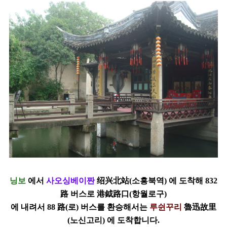
닝보
에서
사오싱베이짠
绍兴北站(소흥북역)
에 도착해
832
路
버스로
港鉞路口
(
항월로구
)
에
내려서
88
路(로)
버스를 환승해서는
루쉰꾸리
魯迅故里
(
노신고리
)
에 도착합니다.