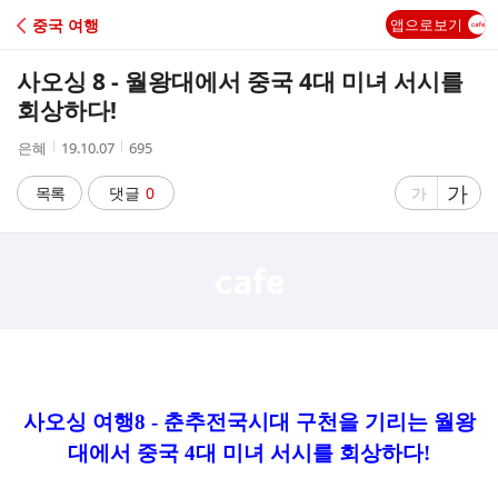
C
중국 여행
앱으로보기
A
사오싱 8 - 월왕대에서 중국 4대 미녀 서시를
F
회상하다!
작
작
조
은혜
19.10.07
695
E
성
성
회
자
시
수
글
가
글
목록
댓글
0
가
간
자
자
크
크
기
기
크
작
게
게
사오싱 여행8 - 춘추전국시대 구천을 기리는 월왕
대에서 중국 4대 미녀 서시를 회상하다!