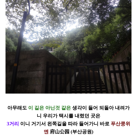
아무래도
이 길은 아닌것 같은
생각이 들어 되돌아 내려가
니 우리가 택시를 내렸던 곳은
3
거리
이니 거기서 왼쪽길을 따라 들어가니 바로
푸산쿵위
엔
府山公园
(
부산공원
)