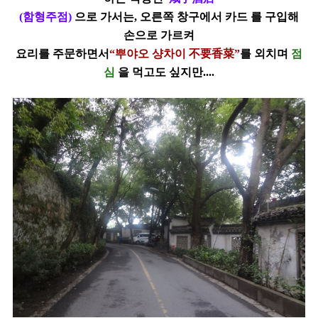
(
함형주점
)
으로 가서는, 오른쪽 창구에서 카드 를 구입해
손으로 가르켜
요리를
주문하면서
“
뿌야오 샹차이
不要香菜
”
를 외치며
점
심
을 먹고도 싶지만
....