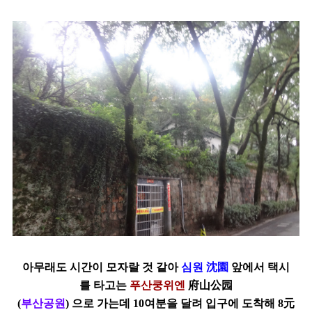
아무래도 시간이 모자랄 것 같아
심원
沈園
앞에서 택시
를 타고는
푸산쿵위엔
府山公园
(
부산공원
)
으로 가는데
10
여분을 달려 입구에 도착해
8
元