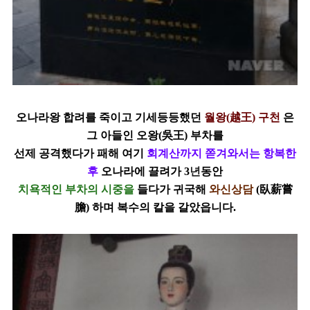
오나라왕 합려를 죽이고 기세등등했던
월왕
(
越王
)
구천
은
그 아들인
오왕
(
吳王
)
부차를
선제 공격했다가 패해 여기
회계산까지 쫃겨와서는 항복한
후
오나라에 끌려가
3
년
동안
치욕적인
부차의
시중을
들다가 귀국해
와신상담
(
臥薪嘗
膽
)
하며
복수의 칼을 갈았읍니다.