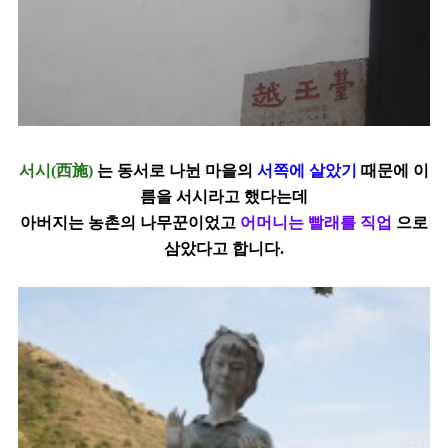
서시
(
西施
)
는
동서로 나뉜 마을의
서쪽에 살았기
때문에 이
름을 서시라고 했다는데
아버지는 농촌의 나무꾼이었고
어머니는 빨래를 직업
으로
삼았다고 합니다
.