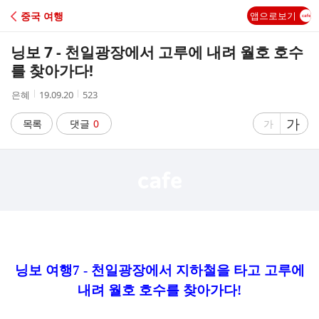
C
중국 여행
앱으로보기
A
닝보 7 - 천일광장에서 고루에 내려 월호 호수
F
를 찾아가다!
작
작
조
은혜
19.09.20
523
E
성
성
회
자
시
수
글
가
글
목록
댓글
0
가
간
자
자
크
크
기
기
크
작
게
게
닝보 여행7 - 천일광장에서 지하철을 타고 고루에
내려 월호 호수를 찾아가다!