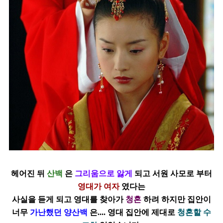
헤어진 뒤
산백
은
그리움으로 앓게
되고 서원 사모로 부터
영대가 여자
였다는
사실을
듣게 되고 영대를 찾아가
청혼
하려 하지만 집안이
너무
가난했던 양산백
은.... 영대 집안에 제대로
청혼할 수