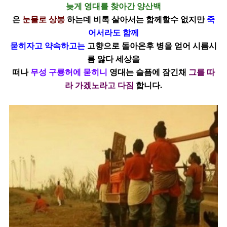
늦게 영대를 찾아간 양산백
은
눈물로 상봉
하는데 비록 살아서는 함께할수 없지만
죽
어서라도 함께
묻히자고
약속하고는
고향으로 돌아온후 병을 얻어 시름시
름 앓다 세상을
떠나
무성 구룡허에 묻히니
영대는 슬픔에 잠긴채
그를 따
라 가겠노라고 다짐
합니다.