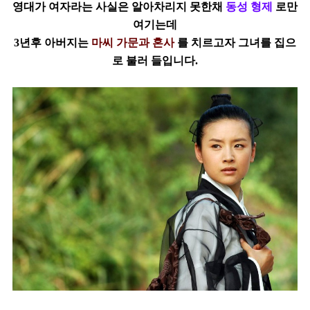
영대가
여자라는
사실은 알아차리지 못한채
동성 형제
로만
여기는데
3년후 아버지는
마씨 가문과 혼사
를 치르고자 그녀를 집으
로 불러 들입니다.