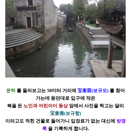
운하
를 둘러보고는 50미터 거리에
宝奎苗(보규모)
를 찾아
가는데 듣던대로 입구에 작은
북을 든
노인과 어린아이 동상
앞에서 사진을 찍고는 달리
宝奎港(보규항)
이라고도 적힌 건물로 들어가니 입장료가 없는 대신에
방명
록
을 기록하게 합니다.