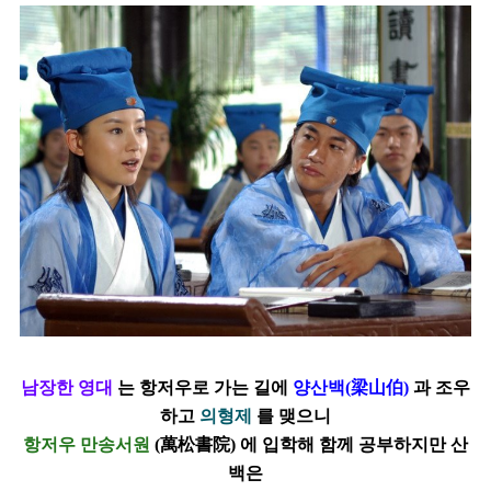
남장한 영대
는 항저우로 가는 길에
양산백(梁山伯)
과 조우
하고
의형제
를 맺으니
항저우 만송서원
(萬松書院) 에 입학해 함께 공부하지만 산
백은