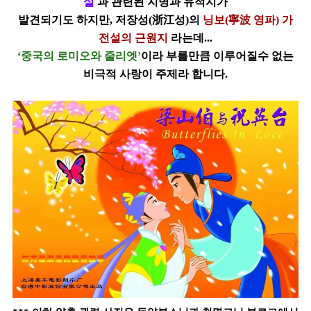
설
과 관련된 지명과 유적지가
발견되기도 하지만, 저장성(浙江성)의
닝보(寧波 영파) 가
전설의 근원지
라는데...
‘중국의 로미오와 줄리엣’
이라 부를만큼 이루어질수 없는
비극적 사랑이 주제라 합니다.