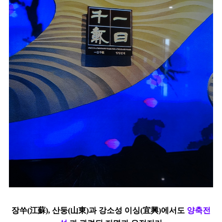
장쑤(江蘇), 산둥(山東)과 강소성 이싱(宜興)에서도
양축전