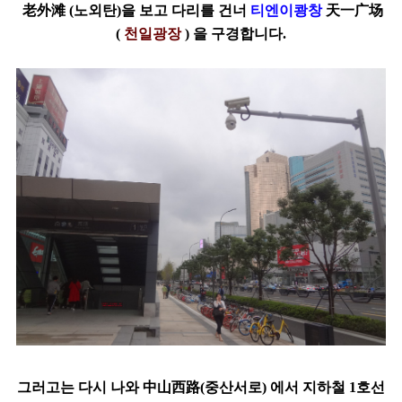
老外滩 (노외탄)을 보고 다리를 건너
티엔이쾅창
天一广场
(
천일광장
) 을 구경합니다.
그러고는 다시 나와 中山西路(중산서로) 에서 지하철 1호선