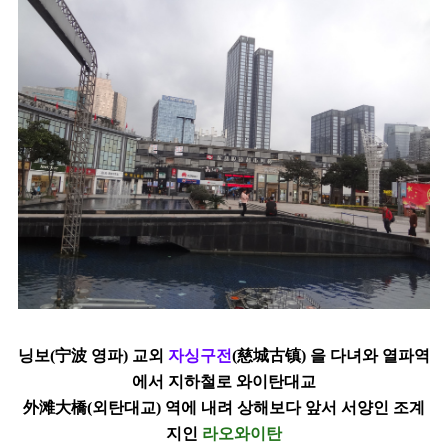
닝보(宁波 영파) 교외
자싱구전
(慈城古镇) 을 다녀와 열파역
에서 지하철로
와이탄대교
外滩大橋(외탄대교) 역에 내려 상해보다 앞서 서양인 조계
지인
라오와이탄