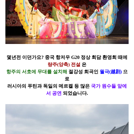
몇년전 이던가요? 중국 항저우
G20
정상 회담 환영회 때에
량주(양축) 전설
은
항주의 서호에 무대를 설치해
절강성 희곡인
월극(越剧)
으
로
러시아의 푸틴과 독일의 메르켈 등 많은
국가 원수들 앞에
서 공연
되었습니다.