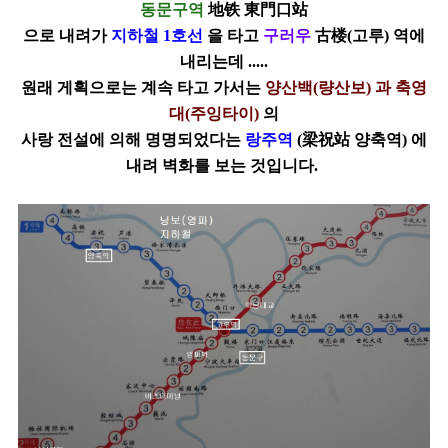
동문구역
地铁 東門口站
으로
내려가
지하철 1호선
을 타고
구러우
古楼(고루) 역에
내리는데 .....
원래 게획으로는 계속 타고 가서는
양산백(량산보) 과 축영
대(주잉타이)
의
사랑
전설에 의해 명명되었다는
랑주역
(梁祝站 양축역) 에
내려 벽화를 보는 것입니다.