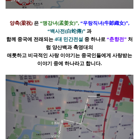
양축(梁祝)
은
“맹강녀(孟姜女)”,
“우랑직녀(牛郞織女)”,
“백사전(白蛇傳)”
과
함께
중국에 전래되는
4대 민간전설
중 하나로
“춘향전”
처
럼 양산백과 축
영대의
애틋하고 비극적인 사랑 이야기는 중국인들에게 사랑받는
이야기 중에 하나라고 합니다.