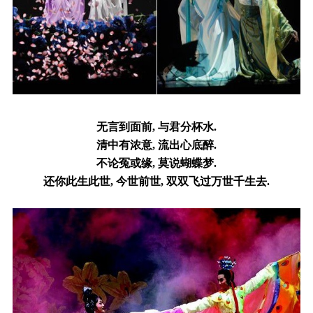
无言到面前, 与君分杯水.
清中有浓意, 流出心底醉.
不论冤或缘, 莫说蝴蝶梦.
还你此生此世, 今世前世, 双双飞过万世千生去.