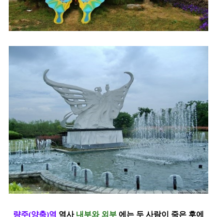
량주(양축)역
역사
내부와 외부
에는
두 사람이 죽은 후에