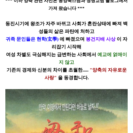
*** 이하 양축 관련 사진은 동양북스님과 청명교님 블로그에서
가져 왔습니다 ***
동진시기에 왕조가 자주 바뀌고 사회가 혼란상태에 빠져 백
성들의 삶은 파탄에 처하고
귀족 문인들은 현학(玄學)
에 빠졌으며
봉건지배 사상
이 자
리잡기 시작해
여성 차별도
극심해지는 급변하는 사회에서
예교에 얽매이
지
않고
기존의
경제와 신분의 차이를 초월한.....
"양축의 자유로운
사랑"
을 동경합니다.