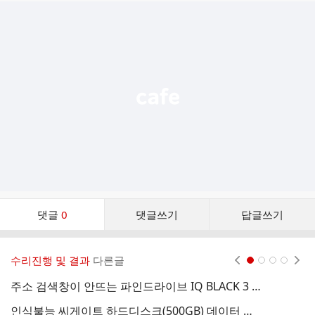
추
가
기
능
열
기
댓
댓글
0
댓글쓰기
답글쓰기
글
댓
글
수리진행 및 결과
다른글
현재페이지 1
2
3
4
리
스
주소 검색창이 안뜨는 파인드라이브 IQ BLACK 3 PLUS
파
트
인식불능 씨게이트 하드디스크(500GB) 데이터 복원
파