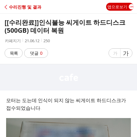
C
수리진행 및 결과
앱으로보기
A
[[수리완료]]
인식불능 씨게이트 하드디스크
F
(500GB) 데이터 복원
작
작
조
카페지기
21.06.12
250
E
성
성
회
자
시
수
글
가
글
목록
댓글
0
가
간
자
자
크
크
기
기
크
작
게
게
모터는 도는데 인식이 되지 않는 씨게이트 하드디스크가
접수되었습니다.