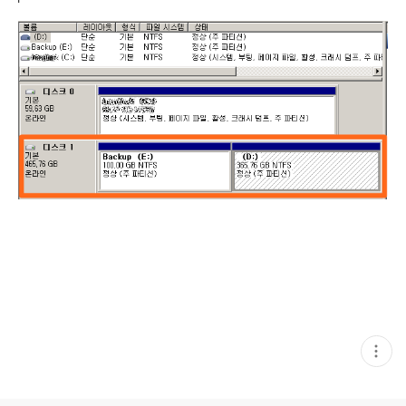
현
재
게
시
글