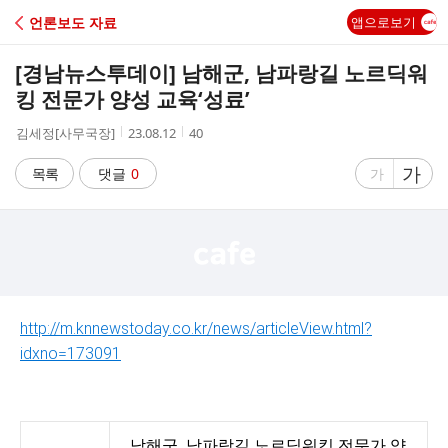
C
언론보도 자료
앱으로보기
A
[경남뉴스투데이] 남해군, 남파랑길 노르딕워
F
킹 전문가 양성 교육‘성료’
작
작
조
김세정[사무국장]
23.08.12
40
E
성
성
회
자
시
수
글
가
글
목록
댓글
0
가
간
자
자
크
크
기
기
크
작
게
게
http://m.knnewstoday.co.kr/news/articleView.html?
idxno=173091
남해군, 남파랑길 노르딕워킹 전문가 양