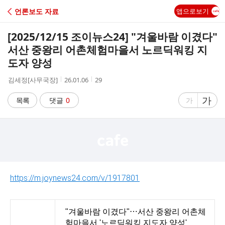
C
언론보도 자료
앱으로보기
A
[2025/12/15 조이뉴스24] "겨울바람 이겼다"
F
서산 중왕리 어촌체험마을서 노르딕워킹 지
도자 양성
E
작
작
조
김세정[사무국장]
26.01.06
29
성
성
회
자
시
수
글
가
글
목록
댓글
0
가
간
자
자
크
크
기
기
크
작
게
게
https://m.joynews24.com/v/1917801
"겨울바람 이겼다"⋯서산 중왕리 어촌체
험마을서 '노르딕워킹 지도자 양성'