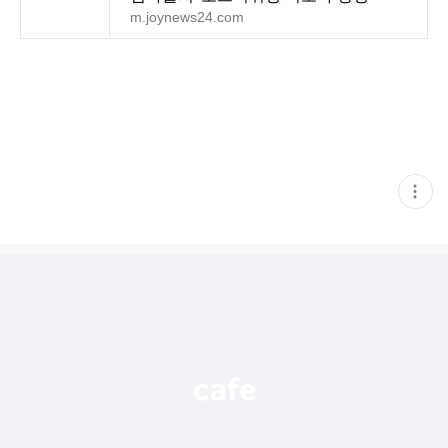
m.joynews24.com
현
재
게
시
글
추
가
기
능
열
기