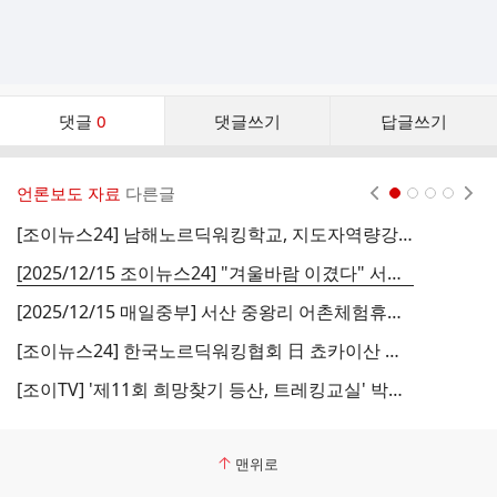
댓
댓글
0
댓글쓰기
답글쓰기
글
댓
글
언론보도 자료
다른글
현재페이지 1
2
3
4
리
스
[조이뉴스24] 남해노르딕워킹학교, 지도자역량강화 워크숍 고령자수업 노하우 전수
트
[2025/12/15 조이뉴스24] "겨울바람 이겼다" 서산 중왕리 어촌체험마을서 노르딕워킹 지도자 양성
[2025/12/15 매일중부] 서산 중왕리 어촌체험휴양마을 '노르딕워킹' 바람
[조이뉴스24] 한국노르딕워킹협회 日 쵸카이산 올랐다 "한 걸음 한 걸음 행복"
[조이TV] '제11회 희망찾기 등산, 트레킹교실' 박상신 한국노르딕워킹협회장 특강
맨위로