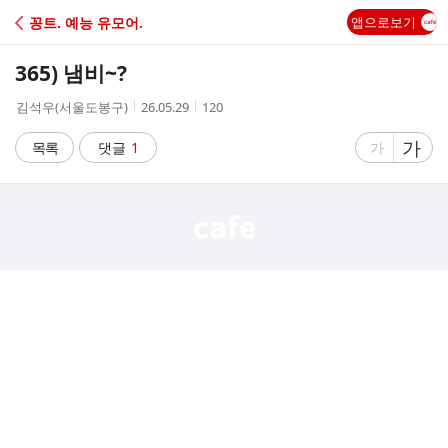
C
꽁트. 예능 유모어.
앱으로보기
A
365) 냄비~?
F
작
작
조
김석우(서울도봉구)
26.05.29
120
성
성
회
E
자
시
수
글
가
글
목록
댓글
1
가
간
자
자
크
크
기
기
크
작
게
게