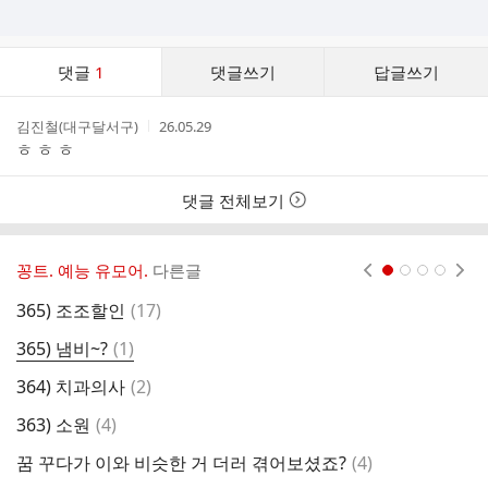
댓
댓글
1
댓글쓰기
답글쓰기
글
댓
작
작
김진철(대구달서구)
26.05.29
글
성
성
ㅎ ㅎ ㅎ
리
자
시
스
간
트
댓글 전체보기
꽁트. 예능 유모어.
다른글
현재페이지 1
2
3
4
댓
365) 조조할인
(
17
)
3
글
댓
365) 냄비~?
(
1
)
3
글
댓
364) 치과의사
(
2
)
3
글
댓
363) 소원
(
4
)
3
글
댓
꿈 꾸다가 이와 비슷한 거 더러 겪어보셨죠?
(
4
)
3
글