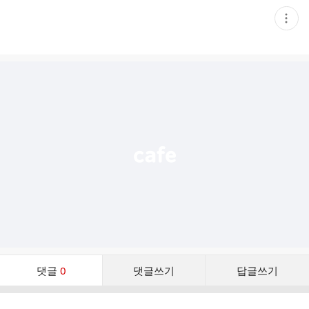
현
재
게
시
글
추
가
기
능
열
기
댓
댓글
0
댓글쓰기
답글쓰기
글
댓
글