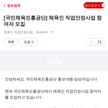
C
정보공유
앱으로보기
A
[국민체육진흥공단] 체육인 직업안정사업 참
F
여자 모집
작
작
조
체육인 직업안정사업
26.04.16
71
E
성
성
회
자
시
수
글
가
글
목록
댓글
0
가
간
자
자
크
크
기
기
크
작
게
게
안녕하세요, 국민체육진흥공단 홍보대행 담당자입니다.
현재 국민체육진흥공단에서 체육인 직업안정사업 참여자
를 모집하고 있습니다.