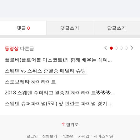
댓
댓글
0
댓글쓰기
답글쓰기
글
댓
글
동영상
다른글
현재페이지 1
2
3
4
리
스
플로비(플로어볼 마스코트)와 함께 배우는 심폐소생술 (CPR)
스
트
스웨덴 vs 스위스 준결승 페널티 슈팅
F
스토브레타 하이라이트
Th
2018 스웨덴 슈퍼리그 결승전 하이라이트🌟🌟🌟🌟🌟
2
스웨덴 슈퍼파이널(SSL) 및 핀란드 파이널 경기 생중계 링크 공유 알림
핀
맨위로
로그인
전체보기
PC화면
카페앱
서비스 약관