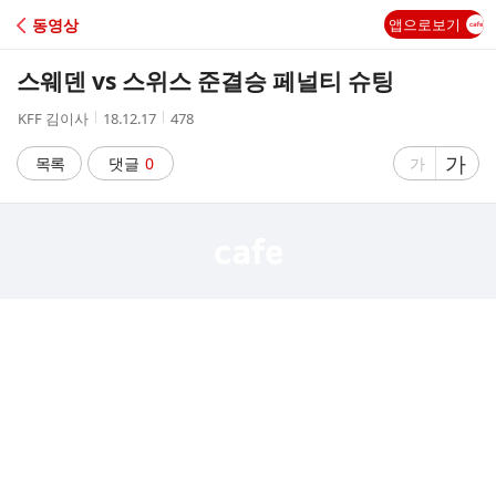
C
동영상
앱으로보기
A
스웨덴 vs 스위스 준결승 페널티 슈팅
F
작
작
조
KFF 김이사
18.12.17
478
성
성
회
E
자
시
수
글
가
글
목록
댓글
0
가
간
자
자
크
크
기
기
크
작
게
게