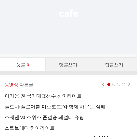
댓
댓글
0
댓글쓰기
답글쓰기
글
댓
글
동영상
다른글
현재페이지 1
2
3
4
리
스
이기웅 전 국가대표선수 하이라이트
트
플로비(플로어볼 마스코트)와 함께 배우는 심폐소생술 (CPR)
스
스웨덴 vs 스위스 준결승 페널티 슈팅
F
스토브레타 하이라이트
Th