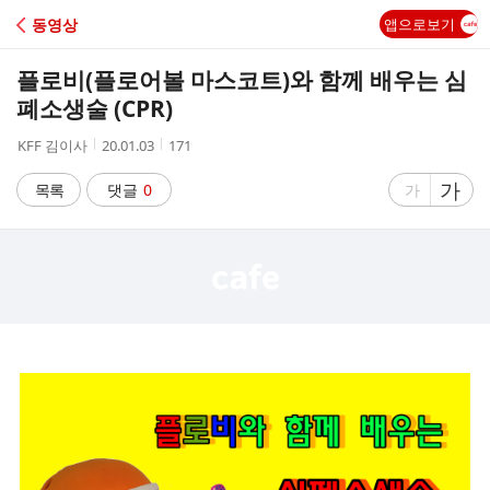
C
동영상
앱으로보기
A
플로비(플로어볼 마스코트)와 함께 배우는 심
F
폐소생술 (CPR)
작
작
조
KFF 김이사
20.01.03
171
E
성
성
회
자
시
수
글
가
글
목록
댓글
0
가
간
자
자
크
크
기
기
크
작
게
게