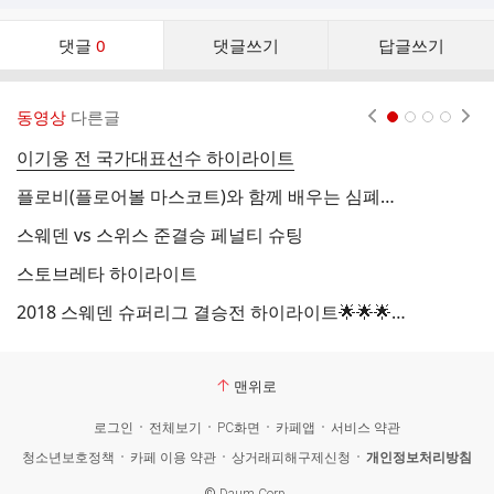
댓
댓글
0
댓글쓰기
답글쓰기
글
댓
글
동영상
다른글
현재페이지 1
2
3
4
리
스
이기웅 전 국가대표선수 하이라이트
트
플로비(플로어볼 마스코트)와 함께 배우는 심폐소생술 (CPR)
스
스웨덴 vs 스위스 준결승 페널티 슈팅
F
스토브레타 하이라이트
Th
2018 스웨덴 슈퍼리그 결승전 하이라이트🌟🌟🌟🌟🌟
2
맨위로
로그인
전체보기
PC화면
카페앱
서비스 약관
청소년보호정책
카페 이용 약관
상거래피해구제신청
개인정보처리방침
©
Daum Corp.