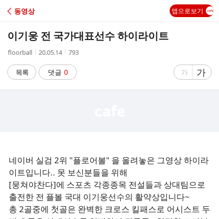
C
동영상
앱으로보기
A
이기웅 전 국가대표선수 하이라이트
F
작
작
조
floorball
20.05.14
793
성
성
회
E
자
시
수
글
가
글
목록
댓글
0
가
간
자
자
크
크
기
기
크
작
게
게
네이버 실검 2위 "플로어볼" 을 올려놓은 그영상 하이라
이트입니다.. 못 보신분들을 위해
[뭉쳐야찬다]에 스포츠 각종종목 전설들과 상대팀으로
출전한 전 플볼 국대 이기웅선수의 활약상입니다~
총 2골중에 첫골은 완벽한 크로스 킬패스로 어시스트 두