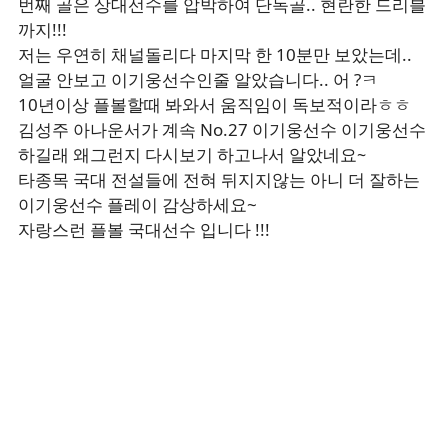
번째 골은 상대선수를 압박하여 단독골.. 현란한 드리블
까지!!!
저는 우연히 채널돌리다 마지막 한 10분만 보았는데..
얼굴 안보고 이기웅선수인줄 알았습니다.. 어 ?ㅋ
10년이상 플볼할때 봐와서 움직임이 독보적이라ㅎㅎ
김성주 아나운서가 계속 No.27 이기웅선수 이기웅선수
하길래 왜그런지 다시보기 하고나서 알았네요
~
타종목 국대 전설들에 전혀 뒤지지않는 아니 더 잘하는
이기웅선수 플레이 감상하세요~
자랑스런 플볼 국대선수 입니다 !!!