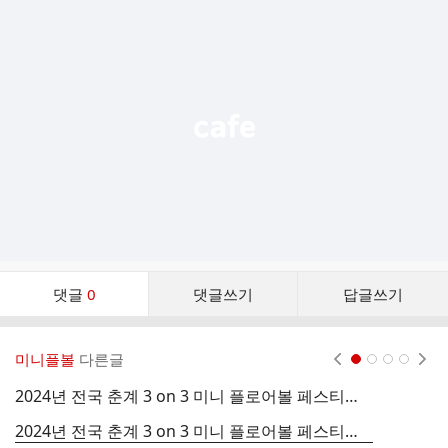
추
가
기
능
열
기
댓
댓글
0
댓글쓰기
답글쓰기
글
댓
글
미니플볼
다른글
현재페이지 1
2
3
4
리
스
2024년 전국 춘계 3 on 3 미니 플로어볼 페스티벌 대회사진
트
2024년 전국 춘계 3 on 3 미니 플로어볼 페스티벌 경기결과 및 시상내역