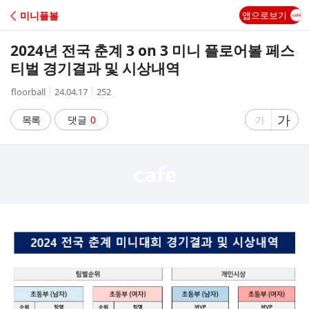
C
미니플볼
앱으로보기
A
2024년 전국 춘계 3 on 3 미니 플로어볼 페스
F
티벌 경기결과 및 시상내역
작
작
조
floorball
24.04.17
252
E
성
성
회
자
시
수
글
가
글
목록
댓글
0
가
간
자
자
크
크
기
기
크
작
게
게