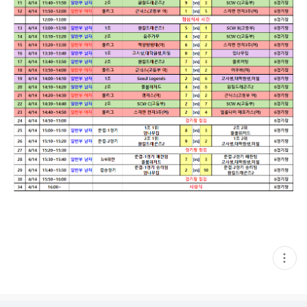
현
재
게
시
글