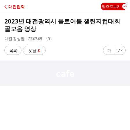
C
대전협회
앱으로보기
A
2023년 대전광역시 플로어볼 챌린지컵대회
F
골모음 영상
작
작
조
대전 김성필
23.07.05
131
E
성
성
회
자
시
수
글
가
글
목록
댓글
0
가
간
자
자
크
크
기
기
크
작
게
게