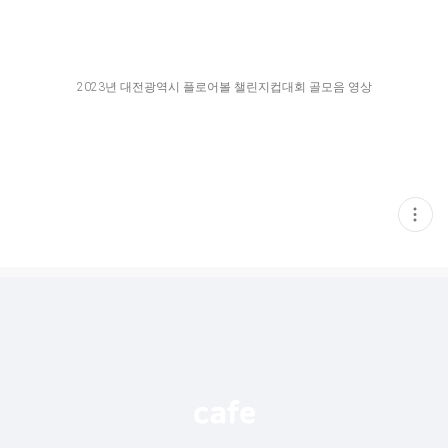
2023년 대전광역시 플로어볼 챌린지컵대회 골모음 영상
현
재
게
시
글
추
가
기
능
열
기