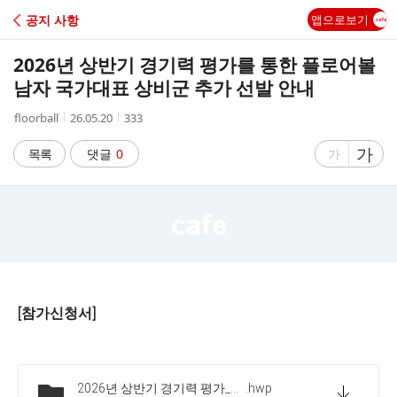
C
공지 사항
앱으로보기
A
2026년 상반기 경기력 평가를 통한 플로어볼
F
남자 국가대표 상비군 추가 선발 안내
작
작
조
floorball
26.05.20
333
E
성
성
회
자
시
수
글
가
글
목록
댓글
0
가
간
자
자
크
크
기
기
크
작
게
게
[참가신청서]
2026년 상반기 경기력 평가_남자 국가대표 상비군 추가 선발 참가신청서
.hwp