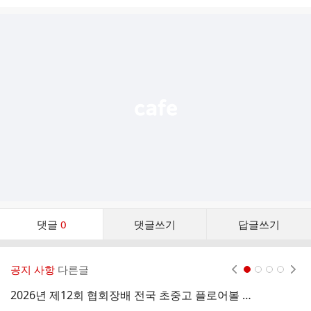
시
글
추
가
기
능
열
기
댓
댓글
0
댓글쓰기
답글쓰기
글
댓
글
공지 사항
다른글
현재페이지 1
2
3
4
리
스
2026년 제12회 협회장배 전국 초중고 플로어볼 챔피언십 대회 개최 안내(7월18일~19일, 대진대)
트