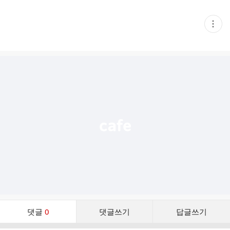
현
재
게
시
글
추
가
기
능
열
기
댓
댓글
0
댓글쓰기
답글쓰기
글
댓