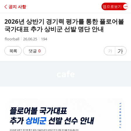
C
공지 사항
앱으로보기
A
2026년 상반기 경기력 평가를 통한 플로어볼
F
국가대표 추가 상비군 선발 명단 안내
작
작
조
floorball
26.06.25
194
E
성
성
회
자
시
수
글
가
글
목록
댓글
0
가
간
자
자
크
크
기
기
크
작
게
게