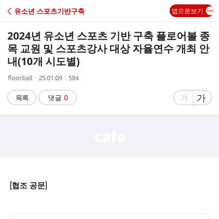
C
유소년 스포츠기반구축
앱으로보기
A
2024년 유소년 스포츠 기반 구축 플로어볼 종
F
목 교원 및 스포츠강사 대상 자율연수 개최 안
내(10개 시도별)
E
작
작
조
floorball
25.01.09
584
성
성
회
자
시
수
글
가
글
목록
댓글
0
가
간
자
자
크
크
기
기
크
작
게
게
[협조 공문]