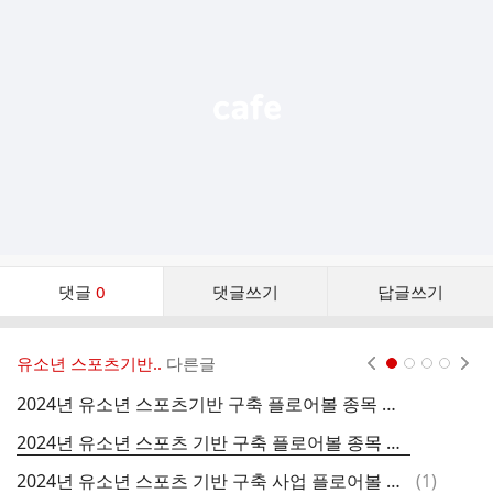
기
능
열
기
댓
댓글
0
댓글쓰기
답글쓰기
글
댓
글
유소년 스포츠기반..
다른글
현재페이지 1
2
3
4
리
스
2024년 유소년 스포츠기반 구축 플로어볼 종목 교원 및 스포츠 강사 자율연수(무료) 신청현황 (신성여고, 1월 18일/토요일)
트
2024년 유소년 스포츠 기반 구축 플로어볼 종목 교원 및 스포츠강사 대상 자율연수 개최 안내(10개 시도별)
댓
2024년 유소년 스포츠 기반 구축 사업 플로어볼 저학년 교육 프로그램 시뮬레이션 시범학교 참가 희망 초등학교 모집 안내
(
1
)