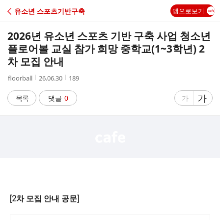
C
유소년 스포츠기반구축
앱으로보기
A
2026년 유소년 스포츠 기반 구축 사업 청소년
F
플로어볼 교실 참가 희망 중학교(1~3학년) 2
차 모집 안내
E
작
작
조
floorball
26.06.30
189
성
성
회
자
시
수
글
가
글
목록
댓글
0
가
간
자
자
크
크
기
기
크
작
게
게
[2차 모집 안내 공문]