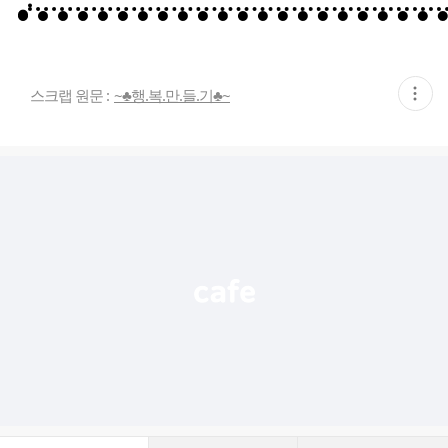
현
스크랩 원문 :
~♣행.복.만.들.기♣~
재
게
시
글
추
가
기
능
열
기
댓