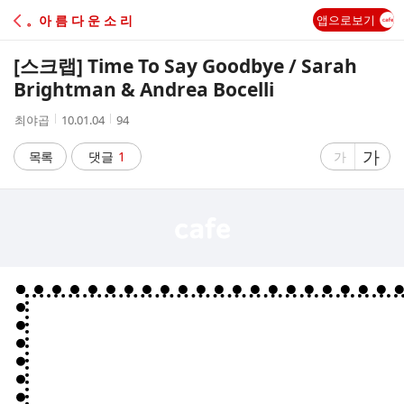
C
。아 름 다 운 소 리
앱으로보기
A
[스크랩]
Time To Say Goodbye / Sarah
F
Brightman & Andrea Bocelli
작
작
조
최야곱
10.01.04
94
E
성
성
회
자
시
수
글
가
글
목록
댓글
1
가
간
자
자
크
크
기
기
크
작
게
게