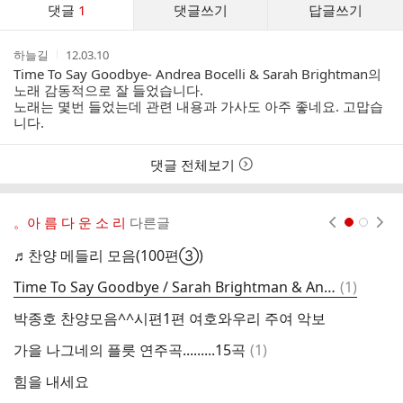
댓글
1
댓글쓰기
답글쓰기
글
댓
작
작
하늘길
12.03.10
글
성
성
Time To Say Goodbye- Andrea Bocelli & Sarah Brightman의
리
자
시
노래 감동적으로 잘 들었습니다.
스
간
노래는 몇번 들었는데 관련 내용과 가사도 아주 좋네요. 고맙습
트
니다.
댓글 전체보기
。아 름 다 운 소 리
다른글
현재페이지 1
2
♬찬양 메들리 모음(100편③)
하
댓
Time To Say Goodbye / Sarah Brightman & Andrea Bocelli
(
1
)
다
글
박종호 찬양모음^^시편1편 여호와우리 주여 악보
좋
댓
가을 나그네의 플릇 연주곡.........15곡
(
1
)
모
글
힘을 내세요
인