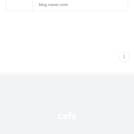
blog.naver.com
현
재
게
시
글
추
가
기
능
열
기