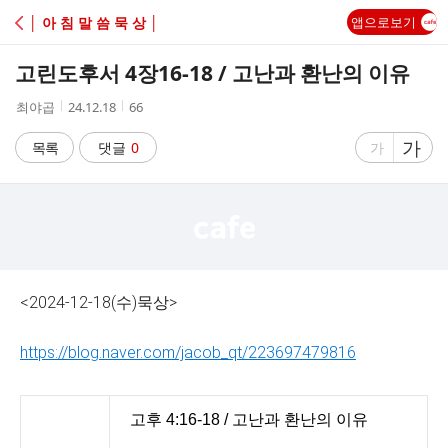
C
│ 아 침 말 씀 묵 상 │
앱으로보기
A
고린도후서 4장16-18 / 고난과 환난의 이유
F
작
작
조
최야곱
24.12.18
66
성
성
회
E
자
시
수
글
가
글
목록
댓글
0
가
간
자
자
크
크
기
기
크
작
게
게
<2024-12-18(수)묵상>
https://blog.naver.com/jacob_qt/223697479816
고후 4:16-18 / 고난과 환난의 이유