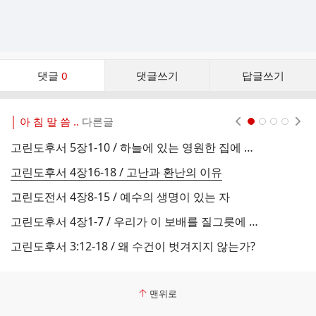
댓
댓글
0
댓글쓰기
답글쓰기
글
댓
글
│ 아 침 말 씀 ..
다른글
현재페이지 1
2
3
4
리
스
고린도후서 5장1-10 / 하늘에 있는 영원한 집에 대한 오해와 진실
고
트
고린도후서 4장16-18 / 고난과 환난의 이유
고
고린도전서 4장8-15 / 예수의 생명이 있는 자
고
고린도후서 4장1-7 / 우리가 이 보배를 질그릇에 가졌으니
고린도후서 3:12-18 / 왜 수건이 벗겨지지 않는가?
맨위로