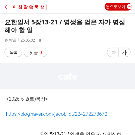
C
│ 아 침 말 씀 묵 상 │
앱으로보기
A
요한일서 5장13-21 / 영생을 얻은 자가 명심
F
해야 할 일
작
작
조
최야곱
26.05.02
8
E
성
성
회
자
시
수
글
가
글
목록
댓글
0
가
간
자
자
크
크
기
기
크
작
게
게
<2026-5-2(토)묵상>
https://blog.naver.com/jacob_qt/224272278672
요일 5:13-21 / 영생을 얻은 자가 명심해