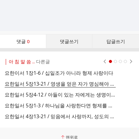
댓
댓글
0
댓글쓰기
답글쓰기
글
댓
글
│ 아 침 말 씀 ..
다른글
현재페이지 1
2
3
4
리
스
요한이서 1장1-6 / 십일조가 아니라 형제 사랑이다
요
트
요한일서 5장13-21 / 영생을 얻은 자가 명심해야 할 일
요한일서 5장4-12 / 아들이 있는 자에게는 생명이 있다
요한일서 5장1-3 / 하나님을 사랑한다면 형제를 사랑하라
요한일서 4장13-21 / 믿음에서 사랑까지, 성도의 세 단계
요
맨위로