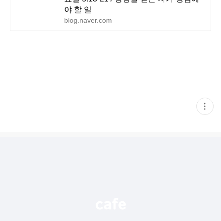
야 할 일
blog.naver.com
현
재
게
시
글
추
가
기
능
열
기