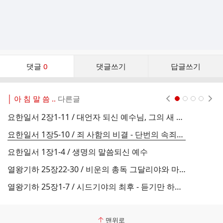
댓
댓글
0
댓글쓰기
답글쓰기
글
댓
글
│ 아 침 말 씀 ..
다른글
현재페이지 1
2
3
4
리
스
요한일서 2장1-11 / 대언자 되신 예수님, 그의 새 계명
트
요한일서 1장5-10 / 죄 사함의 비결 - 단번의 속죄와 매일의 정결
요한일서 1장1-4 / 생명의 말씀되신 예수
열왕기하 25장22-30 / 비운의 총독 그달리야와 마지막 왕 여호야긴
열왕기하 25장1-7 / 시드기야의 최후 - 듣기만 하고 행하지 않은 자의 비극
맨위로