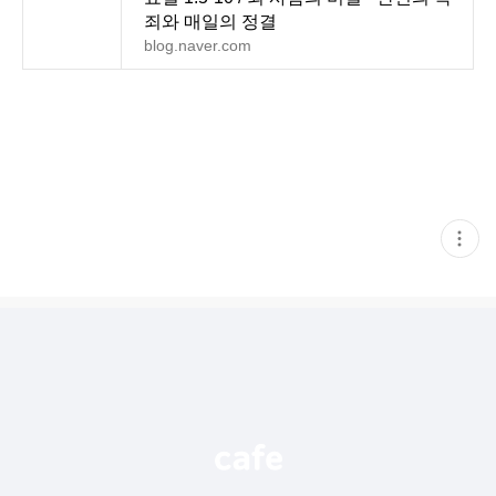
죄와 매일의 정결
blog.naver.com
현
재
게
시
글
추
가
기
능
열
기