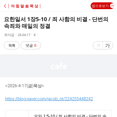
C
│ 아 침 말 씀 묵 상 │
앱으로보기
A
요한일서 1장5-10 / 죄 사함의 비결 - 단번의
F
속죄와 매일의 정결
작
작
조
최야곱
26.04.17
8
E
성
성
회
자
시
수
글
가
글
목록
댓글
0
가
간
자
자
크
크
기
기
크
작
게
게
<2026-4-17(금)묵상>
https://blog.naver.com/jacob_qt/224255448242
요일 1:5-10 / 죄 사함의 비결 - 단번의 속