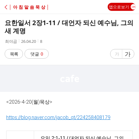
C
│ 아 침 말 씀 묵 상 │
앱으로보기
A
요한일서 2장1-11 / 대언자 되신 예수님, 그의
F
새 계명
작
작
조
최야곱
26.04.20
8
E
성
성
회
자
시
수
글
가
글
목록
댓글
0
가
간
자
자
크
크
기
기
크
작
게
게
<2026-4-20(월)묵상>
https://blog.naver.com/jacob_qt/224258408179
요일 2:1-11 / 대언자 되신 예수님, 그의