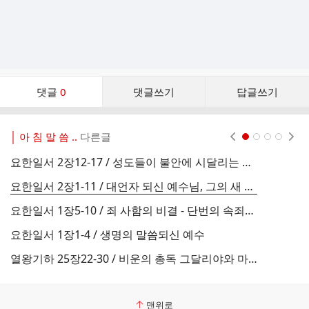
댓
댓글
0
댓글쓰기
답글쓰기
글
댓
글
│ 아 침 말 씀 ..
다른글
현재페이지 1
2
3
4
리
스
요한일서 2장12-17 / 성도들이 불안에 시달리는 이유
트
요한일서 2장1-11 / 대언자 되신 예수님, 그의 새 계명
요한일서 1장5-10 / 죄 사함의 비결 - 단번의 속죄와 매일의 정결
요한일서 1장1-4 / 생명의 말씀되신 예수
열왕기하 25장22-30 / 비운의 총독 그달리야와 마지막 왕 여호야긴
맨위로