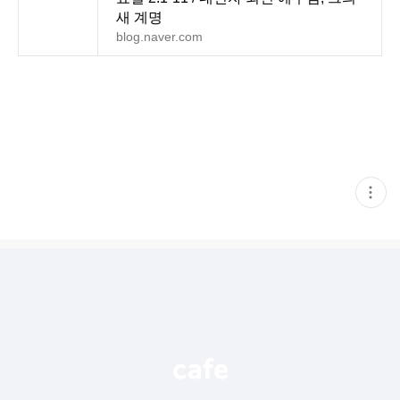
새 계명
blog.naver.com
현
재
게
시
글
추
가
기
능
열
기