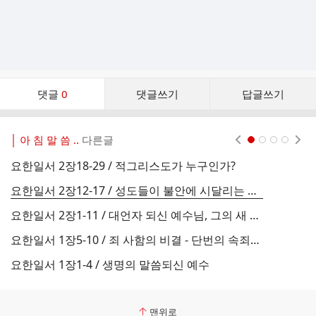
댓
댓글
0
댓글쓰기
답글쓰기
글
댓
글
│ 아 침 말 씀 ..
다른글
현재페이지 1
2
3
4
리
스
요한일서 2장18-29 / 적그리스도가 누구인가?
트
요한일서 2장12-17 / 성도들이 불안에 시달리는 이유
요한일서 2장1-11 / 대언자 되신 예수님, 그의 새 계명
요한일서 1장5-10 / 죄 사함의 비결 - 단번의 속죄와 매일의 정결
요한일서 1장1-4 / 생명의 말씀되신 예수
맨위로