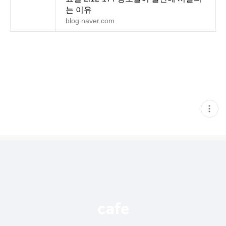
는 이유
blog.naver.com
현
재
게
시
글
추
가
기
능
열
기