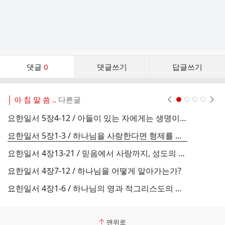
댓
댓글
0
댓글쓰기
답글쓰기
글
댓
글
│ 아 침 말 씀 ..
다른글
현재페이지 1
2
3
4
리
스
요한일서 5장4-12 / 아들이 있는 자에게는 생명이 있다
트
요한일서 5장1-3 / 하나님을 사랑한다면 형제를 사랑하라
요한일서 4장13-21 / 믿음에서 사랑까지, 성도의 세 단계
요
요한일서 4장7-12 / 하나님을 어떻게 알아가는가?
요한일서 4장1-6 / 하나님의 영과 적그리스도의 영을 분별하는 법
맨위로