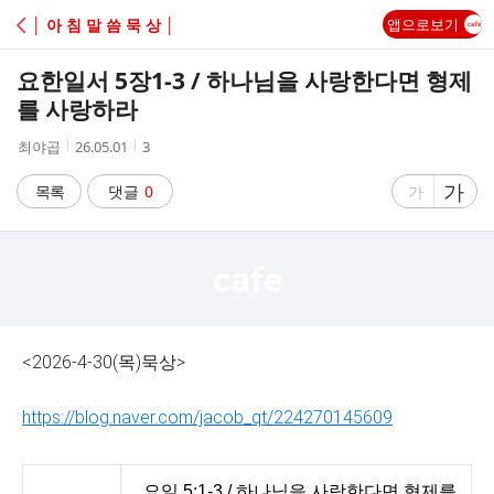
C
│ 아 침 말 씀 묵 상 │
앱으로보기
A
요한일서 5장1-3 / 하나님을 사랑한다면 형제
F
를 사랑하라
작
작
조
최야곱
26.05.01
3
E
성
성
회
자
시
수
글
가
글
목록
댓글
0
가
간
자
자
크
크
기
기
크
작
게
게
<2026-4-30(목)묵상>
https://blog.naver.com/jacob_qt/224270145609
요일 5:1-3 / 하나님을 사랑한다면 형제를