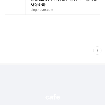
사랑하라
blog.naver.com
현
재
게
시
글
추
가
기
능
열
기