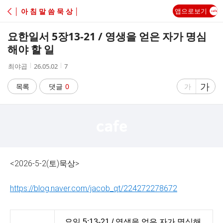
C
│ 아 침 말 씀 묵 상 │
앱으로보기
A
요한일서 5장13-21 / 영생을 얻은 자가 명심
F
해야 할 일
작
작
조
최야곱
26.05.02
7
E
성
성
회
자
시
수
글
가
글
목록
댓글
0
가
간
자
자
크
크
기
기
크
작
게
게
<2026-5-2(토)묵상>
https://blog.naver.com/jacob_qt/224272278672
요일 5:13-21 / 영생을 얻은 자가 명심해