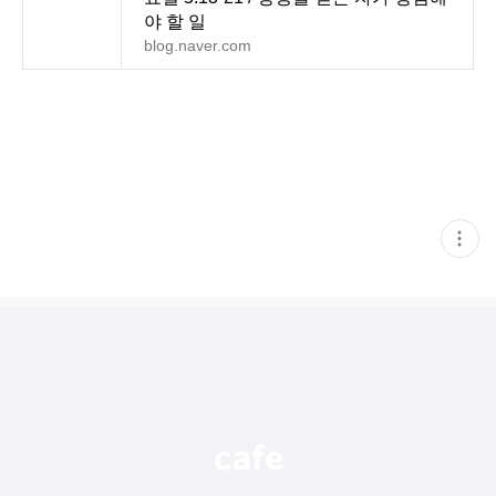
야 할 일
blog.naver.com
현
재
게
시
글
추
가
기
능
열
기