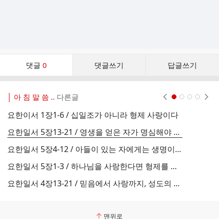
댓
댓글
0
댓글쓰기
답글쓰기
글
댓
글
│ 아 침 말 씀 ..
다른글
현재페이지 1
2
3
4
리
스
요한이서 1장1-6 / 십일조가 아니라 형제 사랑이다
요
트
요한일서 5장13-21 / 영생을 얻은 자가 명심해야 할 일
요한일서 5장4-12 / 아들이 있는 자에게는 생명이 있다
요한일서 5장1-3 / 하나님을 사랑한다면 형제를 사랑하라
요한일서 4장13-21 / 믿음에서 사랑까지, 성도의 세 단계
요
맨위로