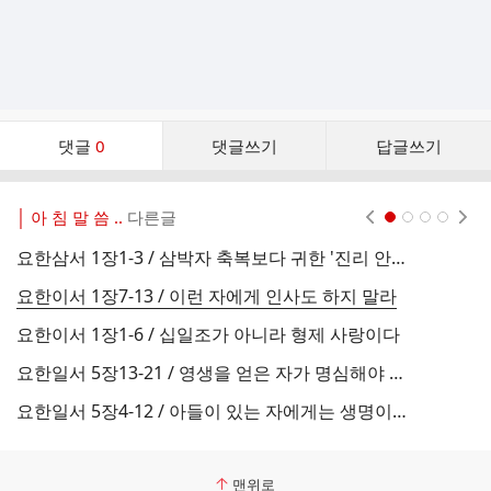
댓
댓글
0
댓글쓰기
답글쓰기
글
댓
글
│ 아 침 말 씀 ..
다른글
현재페이지 1
2
3
4
리
스
요한삼서 1장1-3 / 삼박자 축복보다 귀한 '진리 안에서의 행함'
트
요한이서 1장7-13 / 이런 자에게 인사도 하지 말라
요한이서 1장1-6 / 십일조가 아니라 형제 사랑이다
요
요한일서 5장13-21 / 영생을 얻은 자가 명심해야 할 일
요한일서 5장4-12 / 아들이 있는 자에게는 생명이 있다
맨위로