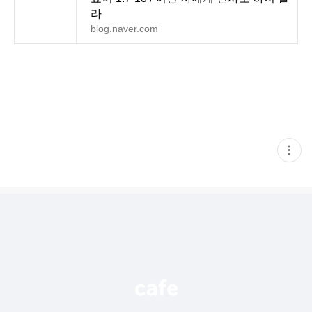
라
blog.naver.com
현
재
게
시
글
추
가
기
능
열
기