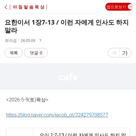
C
│ 아 침 말 씀 묵 상 │
앱으로보기
A
요한이서 1장7-13 / 이런 자에게 인사도 하지
F
말라
작
작
조
최야곱
26.05.09
7
E
성
성
회
자
시
수
글
가
글
목록
댓글
0
가
간
자
자
크
크
기
기
크
작
게
게
<2026-5-9(토)묵상>
https://blog.naver.com/jacob_qt/224279708577
요이 1:7-13 / 이런 자에게 인사도 하지 말