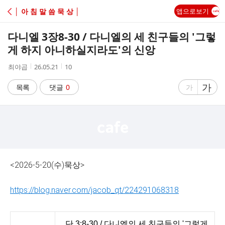
C
│ 아 침 말 씀 묵 상 │
앱으로보기
A
다니엘 3장8-30 / 다니엘의 세 친구들의 '그렇
F
게 하지 아니하실지라도'의 신앙
작
작
조
최야곱
26.05.21
10
E
성
성
회
자
시
수
글
가
글
목록
댓글
0
가
간
자
자
크
크
기
기
크
작
게
게
<2026-5-20(수)묵상>
https://blog.naver.com/jacob_qt/224291068318
단 3:8-30 / 다니엘의 세 친구들의 '그렇게