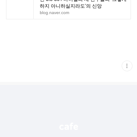
하지 아니하실지라도'의 신앙
blog.naver.com
현
재
게
시
글
추
가
기
능
열
기