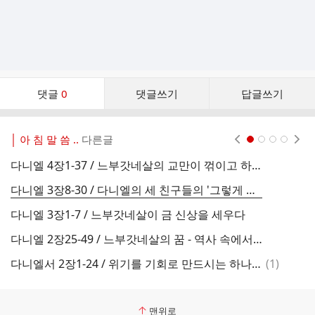
댓
댓글
0
댓글쓰기
답글쓰기
글
댓
글
│ 아 침 말 씀 ..
다른글
현재페이지 1
2
3
4
리
스
다니엘 4장1-37 / 느부갓네살의 교만이 꺾이고 하나님을 찬양하게 된 경위
다
트
다니엘 3장8-30 / 다니엘의 세 친구들의 '그렇게 하지 아니하실지라도'의 신앙
다니엘 3장1-7 / 느부갓네살이 금 신상을 세우다
다니엘 2장25-49 / 느부갓네살의 꿈 - 역사 속에서의 네 제국
댓
다니엘서 2장1-24 / 위기를 기회로 만드시는 하나님
(
1
)
요
글
맨위로