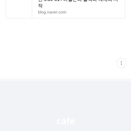
작
blog.naver.com
현
재
게
시
글
추
가
기
능
열
기