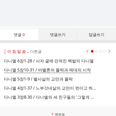
댓
댓글
0
댓글쓰기
답글쓰기
글
댓
글
│ 아 침 말 씀 ..
다른글
현재페이지 1
2
3
4
리
스
다니엘 6장1-28 / 사자 굴에 던져진 백발의 다니엘
다
트
다니엘 5장10-31 / 바벨론의 몰락과 메대의 시작
다니엘 5장1-9 / 벨사살의 교만과 몰락
다니엘 4장1-37 / 느부갓네살의 교만이 꺾이고 하나님을 찬양하게 된 경위
다
다니엘 3장8-30 / 다니엘의 세 친구들의 '그렇게 하지 아니하실지라도'의 신앙
맨위로