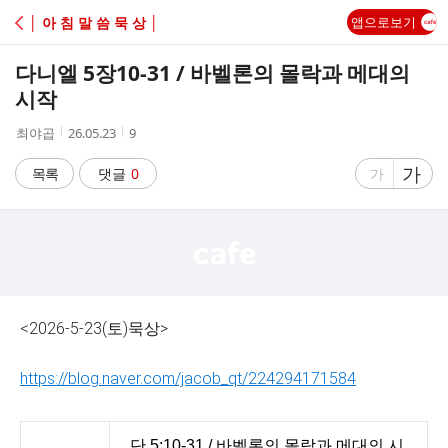
C
│ 아 침 말 씀 묵 상 │
앱으로보기
A
다니엘 5장10-31 / 바벨론의 몰락과 메대의
F
시작
작
작
조
최야곱
26.05.23
9
E
성
성
회
자
시
수
글
가
글
목록
댓글
0
가
간
자
자
크
크
기
기
크
작
게
게
<2026-5-23(토)묵상>
https://blog.naver.com/jacob_qt/224294171584
단 5:10-31 / 바벨론의 몰락과 메대의 시