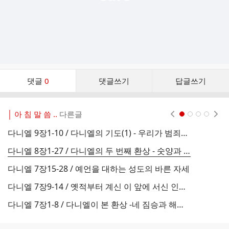
댓
댓글
0
댓글쓰기
답글쓰기
글
댓
글
│ 아 침 말 씀 ..
다른글
현재페이지 1
2
3
4
리
스
다니엘 9장1-10 / 다니엘의 기도(1) - 우리가 범죄하였나이다
다
트
다니엘 8장1-27 / 다니엘의 두 번째 환상 - 숫양과 숫염소
다
다니엘 7장15-28 / 예언을 대하는 성도의 바른 자세
다
다니엘 7장9-14 / 옛적부터 계신 이 앞에 서신 인자 같은 이
다니엘 7장1-8 / 다니엘이 본 환상 -네 짐승과 해당하는 제국들