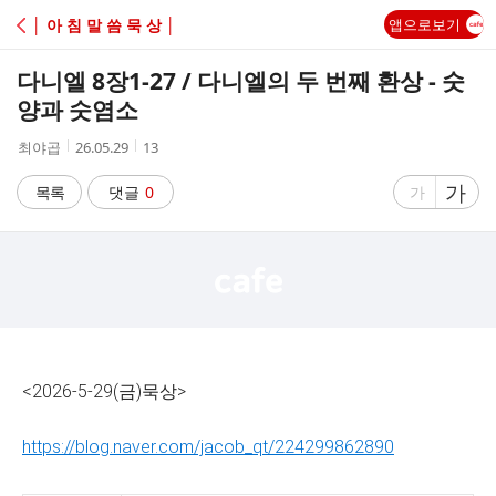
C
│ 아 침 말 씀 묵 상 │
앱으로보기
A
다니엘 8장1-27 / 다니엘의 두 번째 환상 - 숫
F
양과 숫염소
작
작
조
최야곱
26.05.29
13
E
성
성
회
자
시
수
글
가
글
목록
댓글
0
가
간
자
자
크
크
기
기
크
작
게
게
<2026-5-29(금)묵상>
https://blog.naver.com/jacob_qt/224299862890