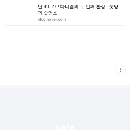
단 8:1-27 / 다니엘의 두 번째 환상 - 숫양
과 숫염소
blog.naver.com
현
재
게
시
글
추
가
기
능
열
기