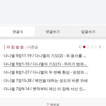
댓
댓글
0
댓글쓰기
답글쓰기
글
댓
글
│ 아 침 말 씀 ..
다른글
현재페이지 1
2
3
4
리
스
다니엘 9장11-19 / 다니엘의 기도(2) - 죄 용서를 구할 때 기억해야 할 두 가지 원칙
트
다니엘 9장1-10 / 다니엘의 기도(1) - 우리가 범죄하였나이다
다
다니엘 8장1-27 / 다니엘의 두 번째 환상 - 숫양과 숫염소
다
다니엘 7장15-28 / 예언을 대하는 성도의 바른 자세
다
다니엘 7장9-14 / 옛적부터 계신 이 앞에 서신 인자 같은 이
맨위로