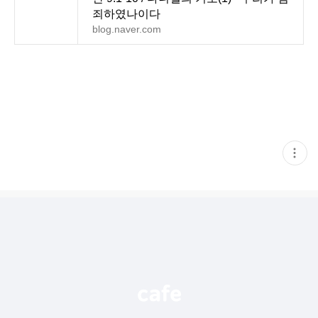
죄하였나이다
blog.naver.com
현
재
게
시
글
추
가
기
능
열
기