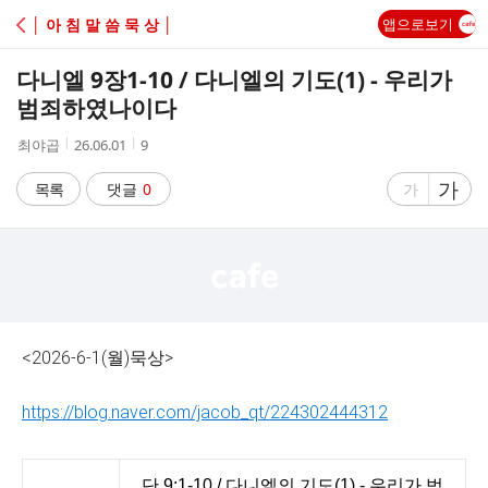
C
│ 아 침 말 씀 묵 상 │
앱으로보기
A
다니엘 9장1-10 / 다니엘의 기도(1) - 우리가
F
범죄하였나이다
작
작
조
최야곱
26.06.01
9
E
성
성
회
자
시
수
글
가
글
목록
댓글
0
가
간
자
자
크
크
기
기
크
작
게
게
<2026-6-1(월)묵상>
https://blog.naver.com/jacob_qt/224302444312
단 9:1-10 / 다니엘의 기도(1) - 우리가 범