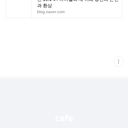
과 환상
blog.naver.com
현
재
게
시
글
추
가
기
능
열
기