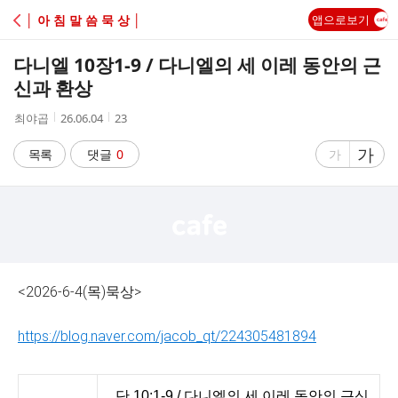
C
│ 아 침 말 씀 묵 상 │
앱으로보기
A
다니엘 10장1-9 / 다니엘의 세 이레 동안의 근
F
신과 환상
작
작
조
최야곱
26.06.04
23
E
성
성
회
자
시
수
글
가
글
목록
댓글
0
가
간
자
자
크
크
기
기
크
작
게
게
<2026-6-4(목)묵상>
https://blog.naver.com/jacob_qt/224305481894
단 10:1-9 / 다니엘의 세 이레 동안의 근신