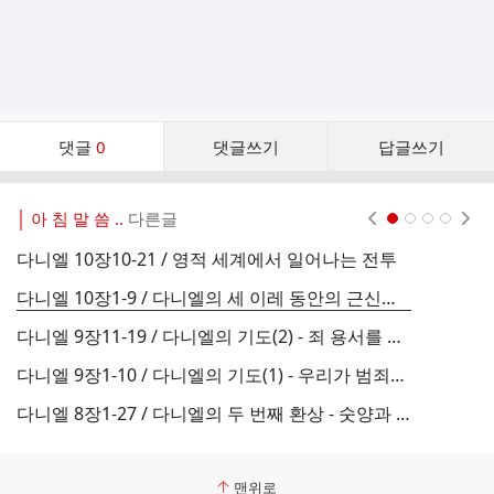
댓
댓글
0
댓글쓰기
답글쓰기
글
댓
글
│ 아 침 말 씀 ..
다른글
현재페이지 1
2
3
4
리
스
다니엘 10장10-21 / 영적 세계에서 일어나는 전투
다
트
다니엘 10장1-9 / 다니엘의 세 이레 동안의 근신과 환상
다니엘 9장11-19 / 다니엘의 기도(2) - 죄 용서를 구할 때 기억해야 할 두 가지 원칙
다니엘 9장1-10 / 다니엘의 기도(1) - 우리가 범죄하였나이다
다
다니엘 8장1-27 / 다니엘의 두 번째 환상 - 숫양과 숫염소
다
맨위로