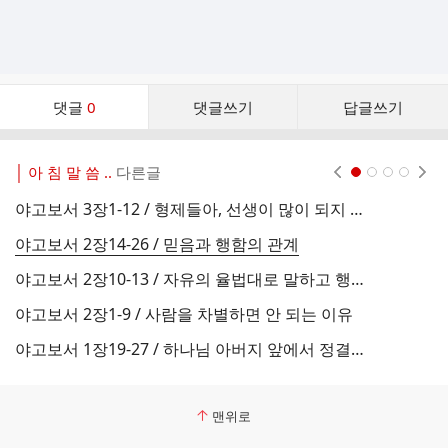
댓
댓글
0
댓글쓰기
답글쓰기
글
댓
글
│ 아 침 말 씀 ..
다른글
현재페이지 1
2
3
4
리
스
야고보서 3장1-12 / 형제들아, 선생이 많이 되지 말라
야
트
야고보서 2장14-26 / 믿음과 행함의 관계
야고보서 2장10-13 / 자유의 율법대로 말하고 행하라
야
야고보서 2장1-9 / 사람을 차별하면 안 되는 이유
야고보서 1장19-27 / 하나님 아버지 앞에서 정결하고 더러움이 없는 경건
다
맨위로