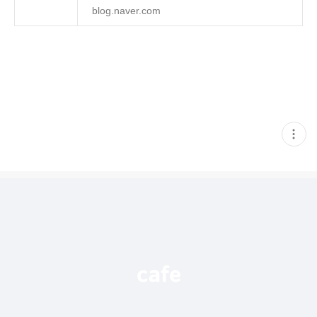
blog.naver.com
현
재
게
시
글
추
가
기
능
열
기