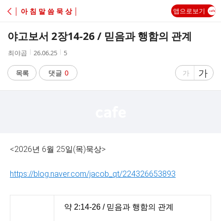
C
│ 아 침 말 씀 묵 상 │
앱으로보기
A
야고보서 2장14-26 / 믿음과 행함의 관계
F
작
작
조
최야곱
26.06.25
5
성
성
회
E
자
시
수
글
가
글
목록
댓글
0
가
간
자
자
크
크
기
기
크
작
게
게
<2026년 6월 25일(목)묵상>
https://blog.naver.com/jacob_qt/224326653893
약 2:14-26 / 믿음과 행함의 관계