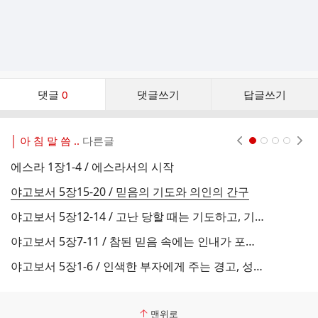
댓
댓글
0
댓글쓰기
답글쓰기
글
댓
글
│ 아 침 말 씀 ..
다른글
현재페이지 1
2
3
4
리
스
에스라 1장1-4 / 에스라서의 시작
야
트
야고보서 5장15-20 / 믿음의 기도와 의인의 간구
야고보서 5장12-14 / 고난 당할 때는 기도하고, 기쁠 때는 찬송하라
야고보서 5장7-11 / 참된 믿음 속에는 인내가 포함된다
야고보서 5장1-6 / 인색한 부자에게 주는 경고, 성도가 부자가 되려면.
야
맨위로