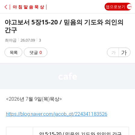
C
│ 아 침 말 씀 묵 상 │
앱으로보기
A
야고보서 5장15-20 / 믿음의 기도와 의인의
F
간구
작
작
조
최야곱
26.07.09
3
E
성
성
회
자
시
수
글
가
글
목록
댓글
0
가
간
자
자
크
크
기
기
크
작
게
게
<2026년 7월 9일(목)묵상>
https://blog.naver.com/jacob_qt/224341183526
약 5:15-20 / 믿음의 기도와 의인의 간구