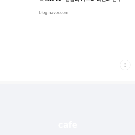
blog.naver.com
현
재
게
시
글
추
가
기
능
열
기