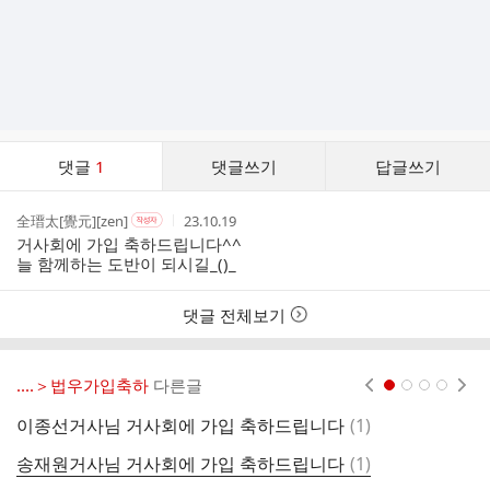
댓
댓글
1
댓글쓰기
답글쓰기
글
댓
작
작
작
全瑨太[覺元][zen]
23.10.19
작
글
성
성
성
성
거사회에 가입 축하드립니다^^
리
자
자
시
자
늘 함께하는 도반이 되시길_()_
스
본
간
인
트
여
댓글 전체보기
부
‥‥＞법우가입축하
다른글
현재페이지 1
2
3
4
댓
이종선거사님 거사회에 가입 축하드립니다
(
1
)
글
댓
송재원거사님 거사회에 가입 축하드립니다
(
1
)
글