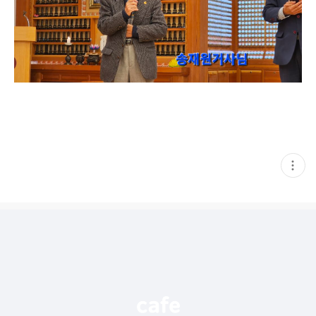
현
재
게
시
글
추
가
기
능
열
기