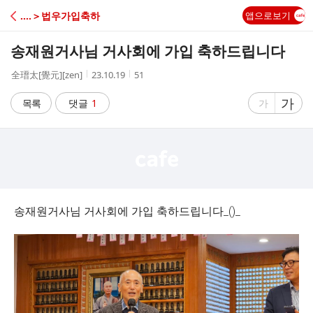
C
‥‥＞법우가입축하
앱으로보기
A
송재원거사님 거사회에 가입 축하드립니다
F
작
작
조
全瑨太[覺元][zen]
23.10.19
51
성
성
회
E
자
시
수
글
가
글
목록
댓글
1
가
간
자
자
크
크
기
기
크
작
게
게
송재원거사님 거사회에 가입 축하드립니다_()_