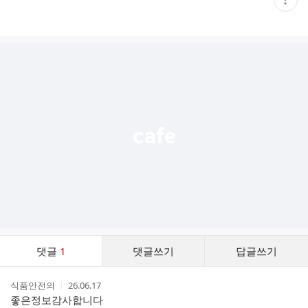
재
게
시
글
추
가
기
능
열
기
댓
댓글
1
댓글쓰기
답글쓰기
글
댓
작
작
식품안전의
26.06.17
글
성
성
좋은정보감사합니다
리
자
시