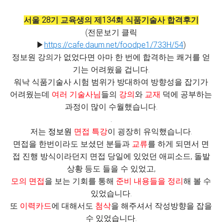
서울 28기 교육생의 제134회 식품기술사 합격후기
(전문보기 클릭
▶
https://cafe.daum.net/foodpe1/733H/54
)
정보원 강의가 없었다면 아마 한 번에 합격하는 쾌거를 얻
기는 어려웠을 겁니다.
워낙 식품기술사 시험 범위가 방대하여 방향성을 잡기가
어려웠는데
여러 기술사님
들의
강의
와
교재
덕에 공부하는
과정이 많이 수월했습니다.
.
저는
정보원
면접 특강
이 굉장히 유익했습니다.
면접을 한번이라도 보셨던 분들과
교류
를 하게 되면서 면
접 진행 방식이라던지 면접 당일에 있었던 애피소드, 돌발
상황 등도 들을 수 있었고,
모의 면접
을 보는 기회를 통해
준비 내용들을 정리
해 볼 수
있었습니다.
또
이력카드
에 대해서도
첨삭
을 해주셔서 작성방향을 잡을
수 있었습니다.