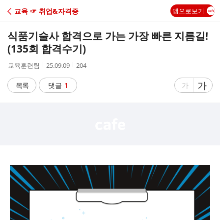
C
교육 ☞ 취업&자격증
앱으로보기
A
식품기술사 합격으로 가는 가장 빠른 지름길!
F
(135회 합격수기)
작
작
조
교육훈련팀
25.09.09
204
E
성
성
회
자
시
수
글
가
글
목록
댓글
1
가
간
자
자
크
크
기
기
크
작
게
게