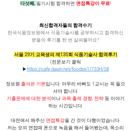
다섯째,
필기시험 합격하면
면접특강이 무료
!
최신합격자들의 합격수기
한국식품정보원에서 식품기술사를 공부하시고 합격하신
분들의 후기를 한 번 살펴볼까요?
서울 29기 교육생의 제135회 식품기술사 합격후기
(전문보기 클릭
▶
https://cafe.daum.net/foodpe1/733H/58
정보원
출석은 기본
입니다. 아무리 바빠도 1교시는 꼭 들으
셔야 합니다.
기출문제에 대한 분석
이나
과목 출제 경향
,
전략
등 이야기
하는 시간입니다.
대전에서 해주신
면접특강
을 간 것이 다행이었습니다.
저는 모의 면접때 폰으로 녹음을 해서 들어봤는데, 목소리