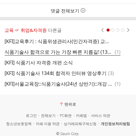
스
간
트
댓글 전체보기
교육 ☞ 취업&자격증
다른글
현재페이지 1
2
3
4
[KFI]교육후기 : 식품위생관리사(민간자격증) 교육후기
[
댓
식품기술사 합격으로 가는 가장 빠른 지름길! (135회 합격수기)
(
1
)
글
[KFI] 식품기사 자격증 개편 소식
댓
[KFI] 식품기술사 134회 합격자 인터뷰 영상후기
(
3
)
글
댓
[KFI]서울교육장::식품기술사(24년 상반기)::개강 후기
(
1
)
글
맨위로
로그인
전체보기
PC화면
카페앱
서비스 약관
청소년보호정책
카페 이용 약관
상거래피해구제신청
개인정보처리방침
©
Daum Corp.