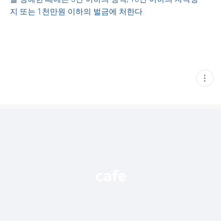
지 또는 1천만원 이하의 벌금에 처한다.
현
재
게
시
글
추
가
기
능
열
기