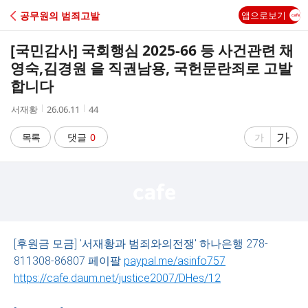
C
공무원의 범죄고발
앱으로보기
A
[국민감사] 국회행심 2025-66 등 사건관련 채
F
영숙,김경원 을 직권남용, 국헌문란죄로 고발
합니다
E
작
작
조
서재황
26.06.11
44
성
성
회
자
시
수
글
가
글
목록
댓글
0
가
간
자
자
크
크
기
기
크
작
게
게
[후원금 모금] '서재황과 범죄와의전쟁' 하나은행 278-
811308-86807 페이팔
paypal.me/asinfo757
https://cafe.daum.net/justice2007/DHes/12
​