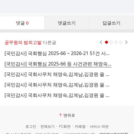
댓
댓글
0
댓글쓰기
답글쓰기
글
댓
글
공무원의 범죄고발
다른글
현재페이지 1
2
3
4
리
스
[국민감사] 국회행심 2025-66 ~ 2026-21 51건 사건관련 행정심판위원들 을 직권남용, 국헌문란죄로 고발합니다
트
[국민감사] 국회행심 2025-66 등 사건관련 채영숙,김경원 을 직권남용, 국헌문란죄로 고발합니다
[국민감사] 국회사무처 채영숙,김계남,김경원 을 직권남용, 국헌문란죄로 고발합니다 2530
[국민감사] 국회사무처 채영숙,김계남,김경원 을 직권남용, 국헌문란죄로 고발합니다 2529
[국민감사] 국회사무처 채영숙,김계남,김경원 을 직권남용, 국헌문란죄로 고발합니다 2528
맨위로
로그인
전체보기
PC화면
카페앱
서비스 약관