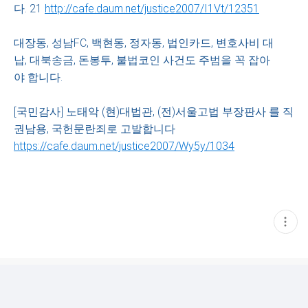
다. 21
http://cafe.daum.net/justice2007/I1Vt/12351
대장동, 성남FC, 백현동, 정자동, 법인카드, 변호사비 대
납, 대북송금, 돈봉투, 불법코인 사건도 주범을 꼭 잡아
야 합니다.
[국민감사] 노태악 (현)대법관, (전)서울고법 부장판사 를 직
권남용, 국헌문란죄로 고발합니다
https://cafe.daum.net/justice2007/Wy5y/1034
현
재
게
시
글
추
가
기
능