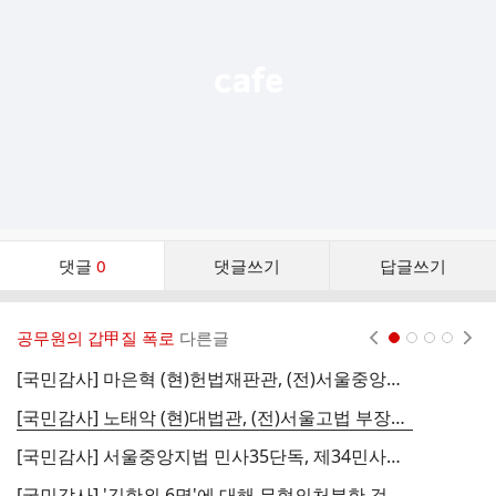
열
기
댓
댓글
0
댓글쓰기
답글쓰기
글
댓
글
공무원의 갑甲질 폭로
다른글
현재페이지 1
2
3
4
리
스
[국민감사] 마은혁 (현)헌법재판관, (전)서울중앙지법 판사 를 직권남용, 국헌문란죄로 고발합니다
트
[국민감사] 노태악 (현)대법관, (전)서울고법 부장판사 를 직권남용, 국헌문란죄로 고발합니다
[국민감사] 서울중앙지법 민사35단독, 제34민사부, 민사87단독, 민사36단독, 민사22단독,
[국민감사] '김한외 6명'에 대해 무혐의처분한 검찰과 경찰을 고발합니다 162