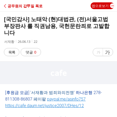
C
공무원의 갑甲질 폭로
앱으로보기
A
[국민감사] 노태악 (현)대법관, (전)서울고법
F
부장판사 를 직권남용, 국헌문란죄로 고발합
니다
E
작
작
조
서재황
26.06.13
22
성
성
회
자
시
수
글
가
글
목록
댓글
0
가
간
자
자
크
크
기
기
크
작
게
게
[후원금 모금] '
서재황과
범죄와의전쟁
' 하나은행 278-
811308-86807
페이팔
paypal.me/asinfo757
https://cafe.daum.net/justice2007/DHes/12