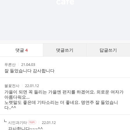
댓
댓글
4
댓글쓰기
답글쓰기
글
댓
작
작
푸른산
21.04.03
글
성
성
잘 들었습니다 감사합니다
리
자
시
스
간
트
작
작
불꽃전사
22.01.12
성
성
가을이 되면 꼭 들리는 가을엔 편지를 하겠어요. 외로운 여자가
자
시
아름다워요...
간
노랫말도 좋은데 기타소리는 더 좋네요. 명연주 잘 들었습니
다..^^
작
작
작
시인과기타
22.01.12
작
성
성
성
성
감사합니다~~~^^