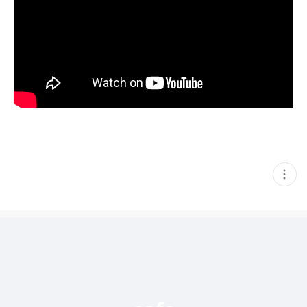
현
재
게
시
글
추
가
기
능
열
기