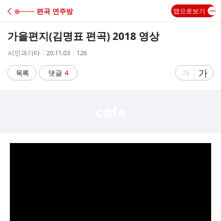
C
⊙─── 편곡 연주방 
앱으로보기
A
가을편지(김명표 편곡) 2018 영상
F
작
작
조
시인과기타
20.11.03
126
성
성
회
E
자
시
수
글
가
글
목록
댓글
4
가
간
자
자
크
크
기
기
크
작
게
게