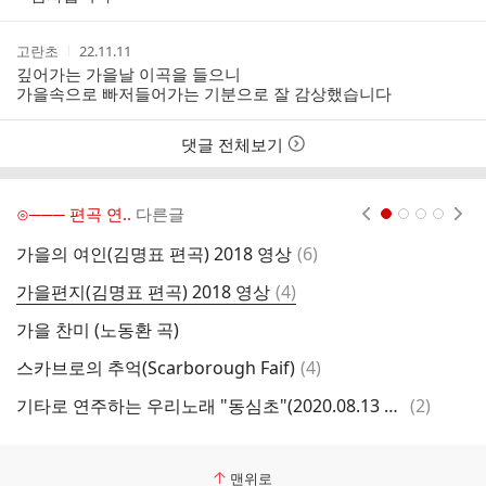
자
자
시
자
본
간
인
작
작
고란초
22.11.11
여
성
성
깊어가는 가을날 이곡을 들으니
부
자
시
가을속으로 빠저들어가는 기분으로 잘 감상했습니다
간
댓글 전체보기
⊙─── 편곡 연..
다른글
현재페이지 1
2
3
4
댓
가을의 여인(김명표 편곡) 2018 영상
(
6
)
글
댓
가을편지(김명표 편곡) 2018 영상
(
4
)
글
가을 찬미 (노동환 곡)
유
댓
스카브로의 추억(Scarborough Faif)
(
4
)
글
댓
기타로 연주하는 우리노래 "동심초"(2020.08.13 촬영)
(
2
)
글
맨위로