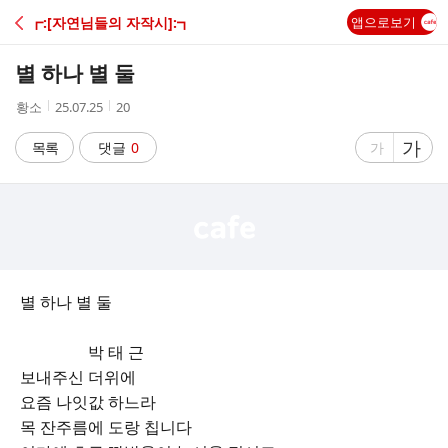
C
┏:[자연님들의 자작시]:┓
앱으로보기
A
별 하나 별 둘
F
작
작
조
황소
25.07.25
20
성
성
회
E
자
시
수
글
가
글
목록
댓글
0
가
간
자
자
크
크
기
기
크
작
게
게
별 하나 별 둘
박 태 근
보내주신 더위에
요즘 나잇값 하느라
목 잔주름에 도랑 칩니다