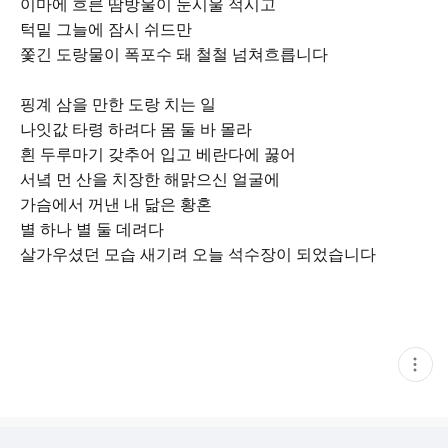
이마에 흐른 땀방울이 눈시울 적시고
턱밑 그늘에 잠시 쉬드만
쫓긴 도랑물이 폭포수 돼 철철 넘쳐흐릅니다
핑계 삼을 만한 도랑 치는 일
나잇값 타령 하려다 몸 둘 바 몰라
흰 두루마기 갖추어 입고 베란다에 꿇어
서녘 먼 산을 치장한 해맑으신 얼굴에
가슴에서 꺼낸 내 닮은 황혼
별 하나 별 둘 데려다
살가우셨던 모습 새기려 오늘 석수장이 되었습니다
현
재
게
시
글
추