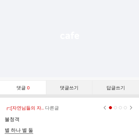
가
기
능
열
기
댓
댓글
0
댓글쓰기
답글쓰기
글
댓
글
┏:[자연님들의 자..
다른글
현재페이지 1
2
3
4
리
스
불청객
풍
트
별 하나 별 둘
걷