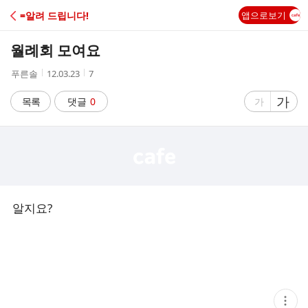
C
=알려 드립니다!
앱으로보기
A
월례회 모여요
F
작
작
조
푸른솔
12.03.23
7
성
성
회
E
자
시
수
글
가
글
목록
댓글
0
가
간
자
자
크
크
기
기
크
작
게
게
알지요?
현