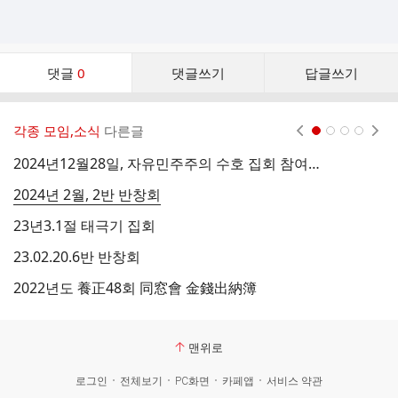
댓
댓글
0
댓글쓰기
답글쓰기
글
댓
글
각종 모임,소식
다른글
현재페이지 1
2
3
4
리
스
2024년12월28일, 자유민주주의 수호 집회 참여영상
양
트
2024년 2월, 2반 반창회
2
23년3.1절 태극기 집회
2
23.02.20.6반 반창회
2
2022년도 養正48회 同窓會 金錢出納簿
자
맨위로
로그인
전체보기
PC화면
카페앱
서비스 약관