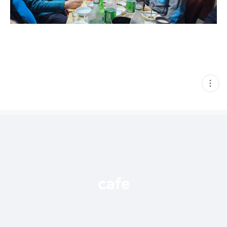
현
재
게
시
글
추
가
기
능
열
기