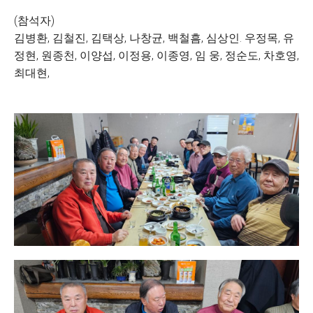
(참석자)
김병환, 김철진, 김택상, 나창균, 백철흠, 심상인. 우정목, 유
정현, 원종천, 이양섭, 이정용, 이종영, 임 웅, 정순도, 차호영,
최대현,