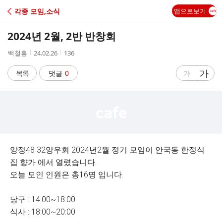
C
각종 모임,소식
앱으로보기
A
2024년 2월, 2반 반창회
F
작
작
조
백철흠
24.02.26
136
성
성
회
E
자
시
수
글
가
글
목록
댓글
0
가
간
자
자
크
크
기
기
크
작
게
게
양정48 32양우회 2024년2월 정기 모임이 안국동 한정식
집 향가 에서 열렸습니다.
오늘 모인 인원은 총16명 입니다.
당구 : 14:00~18:00
식사 : 18:00~20:00