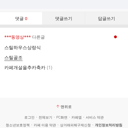
댓
댓글
0
댓글쓰기
답글쓰기
글
댓
글
***동영상***
다른글
현재페이지 1
리
스
스틸하우스상랑식
트
스틸골조
댓
카페개설을추카축카
(
1
)
글
맨위로
로그인
전체보기
PC화면
카페앱
서비스 약관
청소년보호정책
카페 이용 약관
상거래피해구제신청
개인정보처리방침