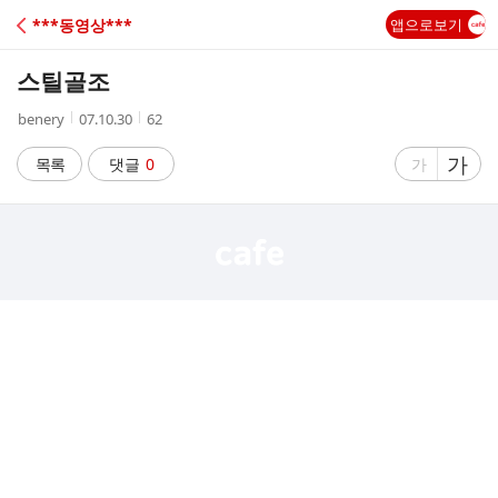
C
***동영상***
앱으로보기
A
스틸골조
F
작
작
조
benery
07.10.30
62
성
성
회
E
자
시
수
글
가
글
목록
댓글
0
가
간
자
자
크
크
기
기
크
작
게
게