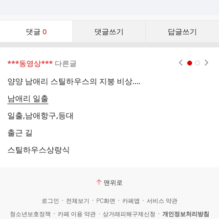
댓
댓글
0
댓글쓰기
답글쓰기
글
댓
글
***동영상***
다른글
현재페이지 1
2
리
스
양양 남애리 스틸하우스의 지붕 비상....
트
남애리 일출
일출,남애항구,등대
출근 길
스틸하우스상랑식
맨위로
로그인
전체보기
PC화면
카페앱
서비스 약관
청소년보호정책
카페 이용 약관
상거래피해구제신청
개인정보처리방침