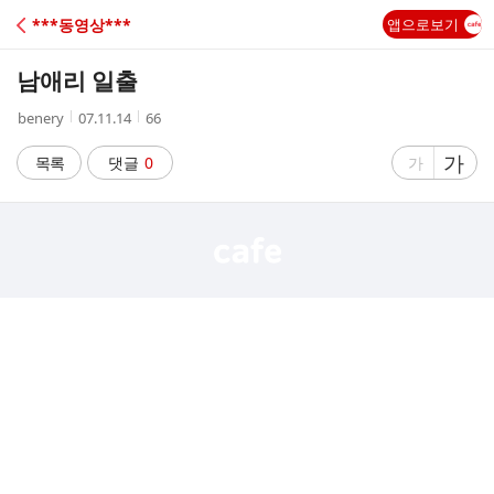
C
***동영상***
앱으로보기
A
남애리 일출
F
작
작
조
benery
07.11.14
66
성
성
회
E
자
시
수
글
가
글
목록
댓글
0
가
간
자
자
크
크
기
기
크
작
게
게