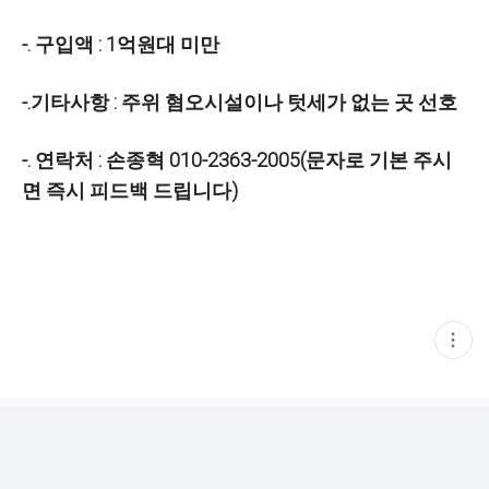
-. 구입액 : 1억원대 미만
-.기타사항 : 주위 혐오시설이나 텃세가 없는 곳 선호
-. 연락처 : 손종혁 010-2363-2005(문자로 기본 주시
면 즉시 피드백 드립니다)
현
재
게
시
글
추
가
기
능
열