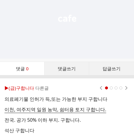
기
댓
댓글
0
댓글쓰기
답글쓰기
글
댓
글
▶(급)구합니다
다른글
현재페이지 1
2
3
4
리
스
의료폐기물 인허가 득,또는 가능한 부지 구합니다
공
트
이천, 여주지역 일원 농막, 쉼터용 토지 구합니다.
서
전국. 공가 50% 이하 부지. 구합니다.
서
석산 구합니다
이