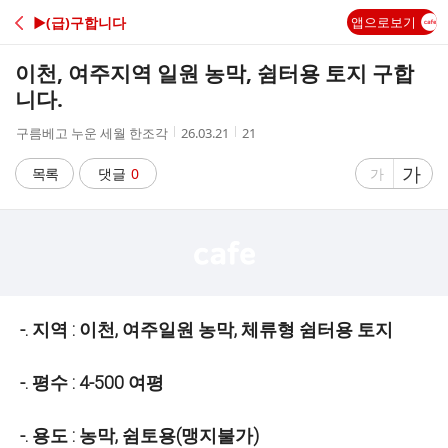
C
▶(급)구합니다
앱으로보기
A
이천, 여주지역 일원 농막, 쉼터용 토지 구합
F
니다.
작
작
조
구름베고 누운 세월 한조각
26.03.21
21
E
성
성
회
자
시
수
글
가
글
목록
댓글
0
가
간
자
자
크
크
기
기
크
작
게
게
-. 지역 : 이천, 여주일원 농막, 체류형 쉼터용 토지
-. 평수 : 4-500 여평
-. 용도 : 농막, 쉼토용(맹지불가)