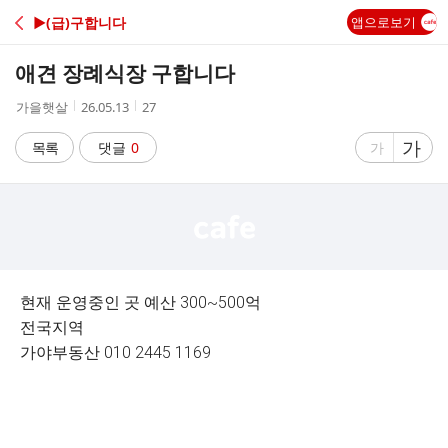
C
▶(급)구합니다
앱으로보기
A
애견 장례식장 구합니다
F
작
작
조
가을햇살
26.05.13
27
성
성
회
E
자
시
수
글
가
글
목록
댓글
0
가
간
자
자
크
크
기
기
크
작
게
게
현재 운영중인 곳 예산 300~500억
전국지역
가야부동산 010 2445 1169