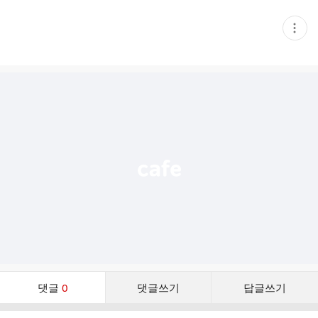
현
재
게
시
글
추
가
기
능
열
기
댓
댓글
0
댓글쓰기
답글쓰기
글
댓