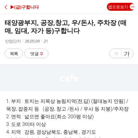
C
▶(급)구합니다
앱으로보기
A
태양광부지, 공장,창고, 우/돈사, 주차장 (매
F
매, 임대, 자가 등)구합니다
작
작
조
산업단지
26.05.09
21
E
성
성
회
자
시
수
글
가
글
목록
댓글
0
가
간
자
자
크
크
기
기
크
작
게
게
1. 부지 : 토지는 지목상 농림지역(전,답) (절대농지 안됨) /
목장, 잡종지 등 (공장, 창고 /돈사 / 우사 등 지붕)/주차장
2. 면적 : 넓으면 좋아요(최소 200평 이상)
3. 도로 3미터 이상
4. 지역 : 강원, 경상남북도, 충남북 , 경기도