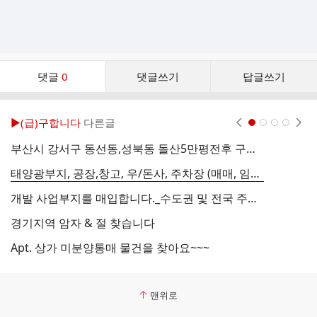
댓
댓글
0
댓글쓰기
답글쓰기
글
댓
글
▶(급)구합니다
다른글
현재페이지 1
2
3
4
리
스
부산시 강서구 동선동,성북동 돌산5만평전후 구합니다
의
트
태양광부지, 공장,창고, 우/돈사, 주차장 (매매, 임대, 자가 등)구합니다
이
개발 사업부지를 매입합니다._수도권 및 전국 주요 요지
전
경기지역 암자 & 절 찾습니다
석
Apt. 상가 미분양통매 물건을 찾아요~~~
부
맨위로