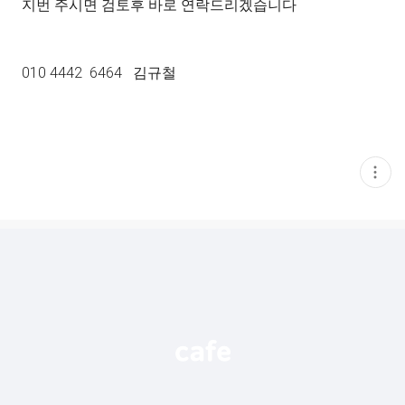
지번 주시면 검토후 바로 연락드리겠습니다
010 4442 6464 김규철
현
재
게
시
글
추
가
기
능
열
기