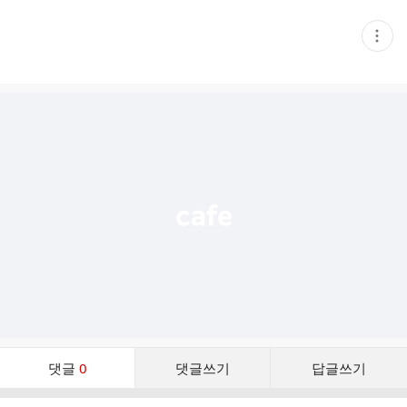
현
재
게
시
글
추
가
기
능
열
기
댓
댓글
0
댓글쓰기
답글쓰기
글
댓