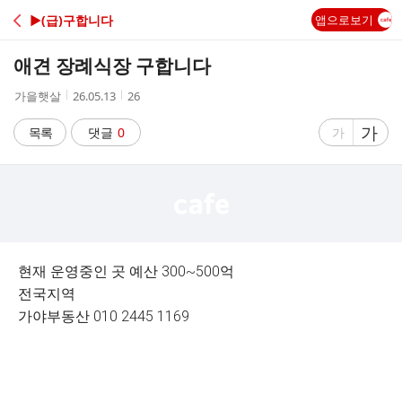
C
▶(급)구합니다
앱으로보기
A
애견 장례식장 구합니다
F
작
작
조
가을햇살
26.05.13
26
성
성
회
E
자
시
수
글
가
글
목록
댓글
0
가
간
자
자
크
크
기
기
크
작
게
게
현재 운영중인 곳 예산 300~500억
전국지역
가야부동산 010 2445 1169